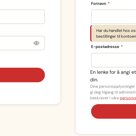
Påkrevd
Fornavn
*
Har du handlet hos os
bestillinger til kontoen
Påkrev
E-postadresse
*
En lenke for å angi e
din.
Dine personopplysninger b
gi deg tilgang til admini
beskrevet i våre
personve