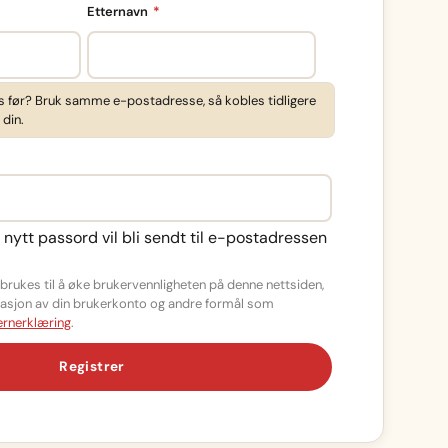
Påkrevd
Etternavn
*
s før? Bruk samme e-postadresse, så kobles tidligere
 din.
d
t nytt passord vil bli sendt til e-postadressen
rukes til å øke brukervennligheten på denne nettsiden,
strasjon av din brukerkonto og andre formål som
rnerklæring
.
Registrer