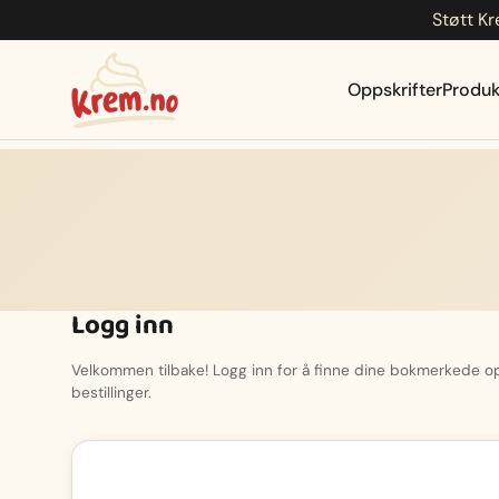
Støtt Kr
Hopp
til
innhold
Oppskrifter
Produk
Logg inn
Velkommen tilbake! Logg inn for å finne dine bokmerkede opp
bestillinger.