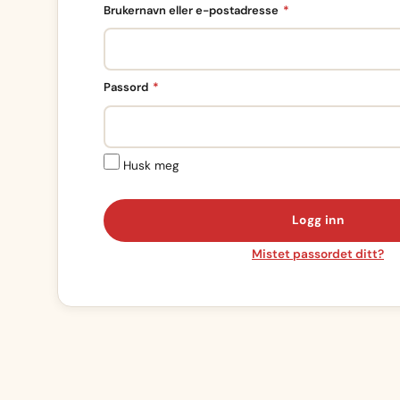
Påkrevd
Brukernavn eller e-postadresse
*
Påkrevd
Passord
*
Husk meg
Logg inn
Mistet passordet ditt?