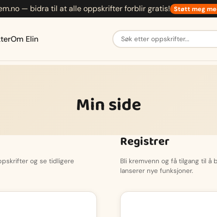
em.no — bidra til at alle oppskrifter forblir gratis!
Støtt meg me
Søk etter oppskrifter
ter
Om Elin
Min side
Registrer
skrifter og se tidligere
Bli kremvenn og få tilgang til å
lanserer nye funksjoner.