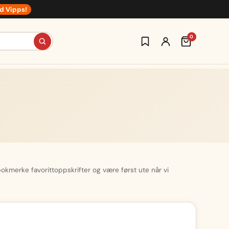
d Vipps!
0
 bokmerke favorittoppskrifter og være først ute når vi