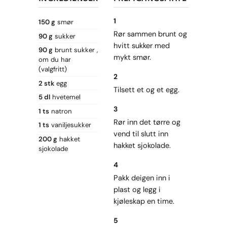
1
150 g
smør
Rør sammen brunt og
90 g
sukker
hvitt sukker med
90 g
brunt sukker
mykt smør.
om du har
(valgfritt)
2
2 stk
egg
Tilsett et og et egg.
5 dl
hvetemel
3
1 ts
natron
Rør inn det tørre og
1 ts
vaniljesukker
vend til slutt inn
200 g
hakket
hakket sjokolade.
sjokolade
4
Pakk deigen inn i
plast og legg i
kjøleskap en time.
5