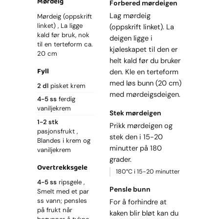
Mørdeig
Forbered mørdeigen
Lag mørdeig
Mørdeig (oppskrift
linket)
La ligge
(oppskrift linket). La
kald før bruk, nok
deigen ligge i
til en terteform ca.
kjøleskapet til den er
20 cm
helt kald før du bruker
Fyll
den. Kle en terteform
med løs bunn (20 cm)
2 dl
pisket krem
med mørdeigsdeigen.
4-5 ss
ferdig
vaniljekrem
Stek mørdeigen
1-2 stk
Prikk mørdeigen og
pasjonsfrukt
stek den i 15-20
Blandes i krem og
minutter på 180
vaniljekrem
grader.
Overtrekksgele
180°C i 15-20 minutter
4-5 ss
ripsgele
Pensle bunn
Smelt med et par
ss vann; pensles
For å forhindre at
på frukt når
kaken blir bløt kan du