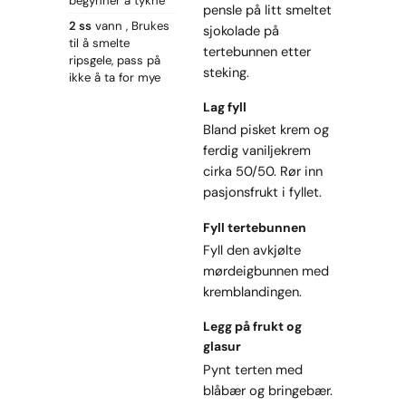
begynner å tykne
pensle på litt smeltet
2 ss
vann
Brukes
sjokolade på
til å smelte
tertebunnen etter
ripsgele, pass på
steking.
ikke å ta for mye
Lag fyll
Bland pisket krem og
ferdig vaniljekrem
cirka 50/50. Rør inn
pasjonsfrukt i fyllet.
Fyll tertebunnen
Fyll den avkjølte
mørdeigbunnen med
kremblandingen.
Legg på frukt og
glasur
Pynt terten med
blåbær og bringebær.