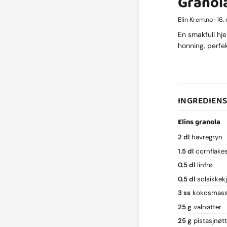
Granol
Elin Krem.no · 16
En smakfull hj
honning, perfek
INGREDIEN
Elins granola
2 dl
havregryn
1.5 dl
cornflake
0.5 dl
linfrø
0.5 dl
solsikkek
3 ss
kokosmas
25 g
valnøtter
25 g
pistasjnøtt