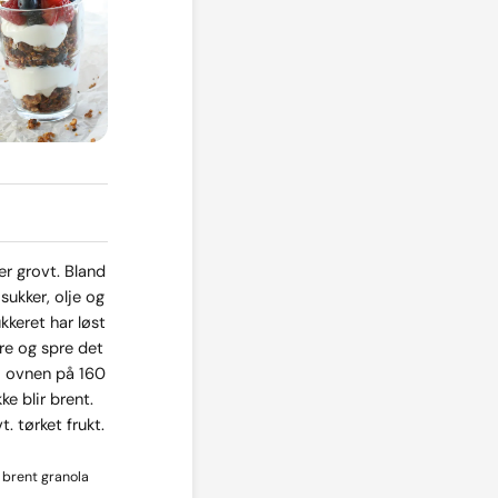
r grovt. Bland
sukker, olje og
ukkeret har løst
re og spre det
i ovnen på 160
ke blir brent.
t. tørket frukt.
å brent granola