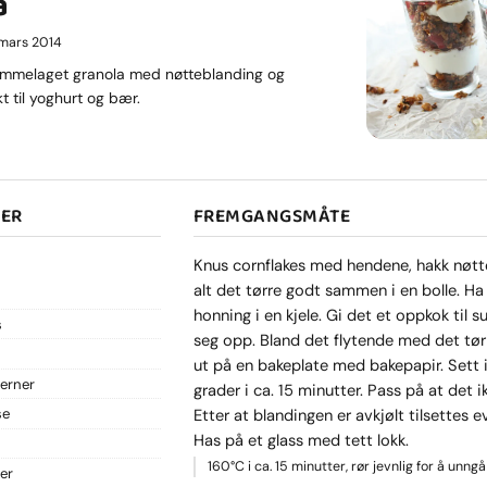
a
. mars 2014
emmelaget granola med nøtteblanding og
t til yoghurt og bær.
SER
FREMGANGSMÅTE
Knus cornflakes med hendene, hakk nøtte
alt det tørre godt sammen i en bolle. Ha 
honning i en kjele. Gi det et oppkok til s
s
seg opp. Bland det flytende med det tør
ut på en bakeplate med bakepapir. Sett 
jerner
grader i ca. 15 minutter. Pass på at det ik
Etter at blandingen er avkjølt tilsettes ev
se
Has på et glass med tett lokk.
160°C i ca. 15 minutter, rør jevnlig for å unng
er