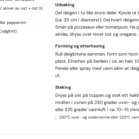
Utbaking
/ skiver av ost + ost til
Del deigen i to like store deler. Kjevle ut 
(ca. 35 cm i diameter). Del hvert deigemn
eller pepperoni
Smør på pizzasaus eller tomatpure. Ha 
(valgfritt)
skinke, dryss over revet ost og oregano.
Forming og etterheving
Rull deigbitene sammen, form som horn 
plate. Etterhev på benken i ca. en halv til
Pensle eller spray med vann sånn at deig
ut.
Steking
Dryss på ost på toppen og stek ett hakk
midten i ovnen på 230 grader over- og
eller 225 grader varmluft i ca. 10–15 minu
230°C over- og undervarme eller 225°C varml