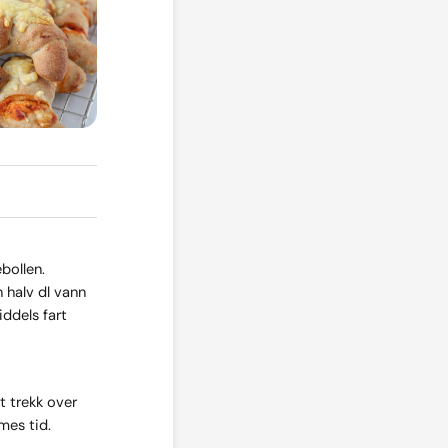
bollen.
n halv dl vann
iddels fart
et trekk over
mes tid.