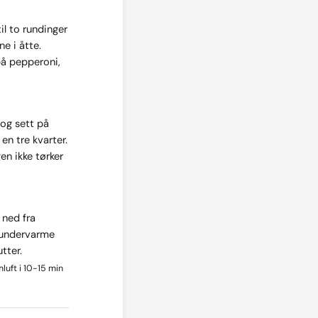
til to rundinger
e i åtte.
på pepperoni,
og sett på
 en tre kvarter.
en ikke tørker
 ned fra
 undervarme
tter.
uft i 10-15 min