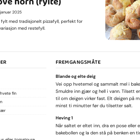
ve horn (fylte)
. januar 2025
fylt med tradisjonelt pizzafyll, perfekt for
ariasjon med restefyll.
SER
FREMGANGSMÅTE
Blande og elte deig
Vei opp hvetemel og sammalt mel i bake
Smuldre inn gjær og hell i vann. Tilsett e
hvete fin
til om deigen virker fast. Elt deigen på m
nn
minst ti minutter før du tilsetter salt.
jær
Heving 1
Når saltet er eltet inn, dra en pose eller 
bakebollen og la den stå på benken en ti
us eller tomatpure