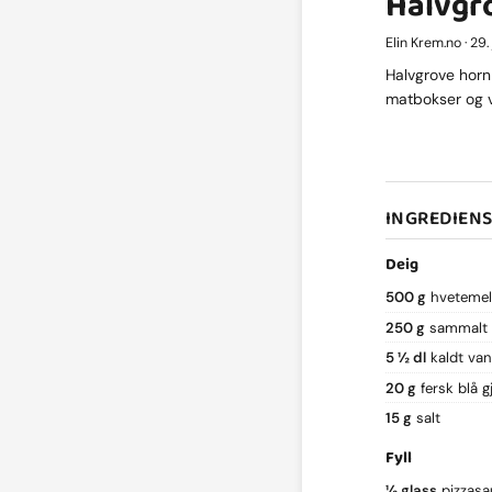
Halvgro
Elin Krem.no · 29
Halvgrove horn 
matbokser og v
INGREDIEN
Deig
500 g
hvetemel
250 g
sammalt 
5 ½ dl
kaldt va
20 g
fersk blå g
15 g
salt
Fyll
½ glass
pizzasa