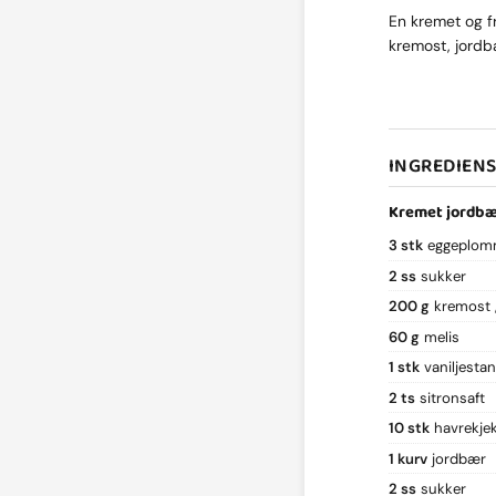
En kremet og f
kremost, jordb
INGREDIEN
Kremet jordbæ
3 stk
eggeplom
2 ss
sukker
200 g
kremost
60 g
melis
1 stk
vaniljesta
2 ts
sitronsaft
10 stk
havrekje
1 kurv
jordbær
2 ss
sukker