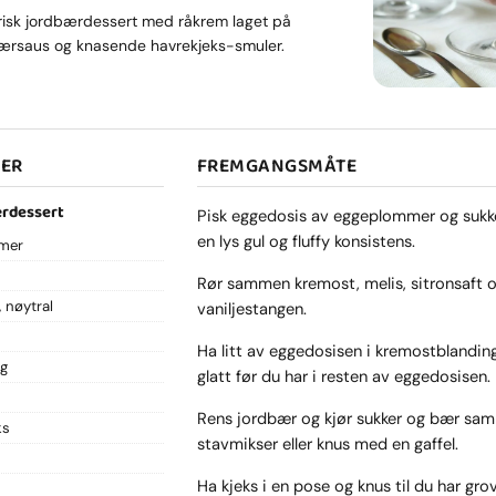
risk jordbærdessert med råkrem laget på
ærsaus og knasende havrekjeks-smuler.
SER
FREMGANGSMÅTE
rdessert
Pisk eggedosis av eggeplommer og sukke
en lys gul og fluffy konsistens.
mer
Rør sammen kremost, melis, sitronsaft o
nøytral
vaniljestangen.
Ha litt av eggedosisen i kremostblandin
ng
glatt før du har i resten av eggedosisen.
Rens jordbær og kjør sukker og bær s
ks
stavmikser eller knus med en gaffel.
Ha kjeks i en pose og knus til du har gro