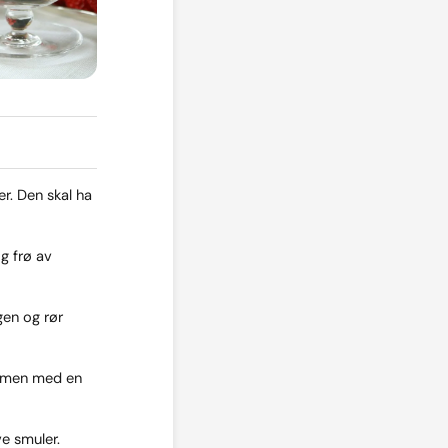
r. Den skal ha
g frø av
gen og rør
ammen med en
ve smuler.