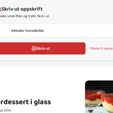
Skriv ut oppskrift
lpass utskriften og trykk Skriv ut.
Inkluder hovedbilde
Skriv ut
← Tilbake til oppskr
dessert i glass
juli 2014