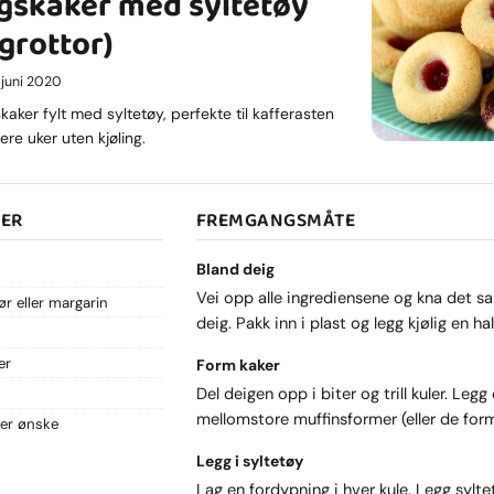
gskaker med syltetøy
grottor)
. juni 2020
aker fylt med syltetøy, perfekte til kafferasten
ere uker uten kjøling.
SER
FREMGANGSMÅTE
Bland deig
Vei opp alle ingrediensene og kna det s
r eller margarin
deig. Pakk inn i plast og legg kjølig en ha
er
Form kaker
Del deigen opp i biter og trill kuler. Legg
mellomstore muffinsformer (eller de for
ter ønske
Legg i syltetøy
Lag en fordypning i hver kule. Legg sylte