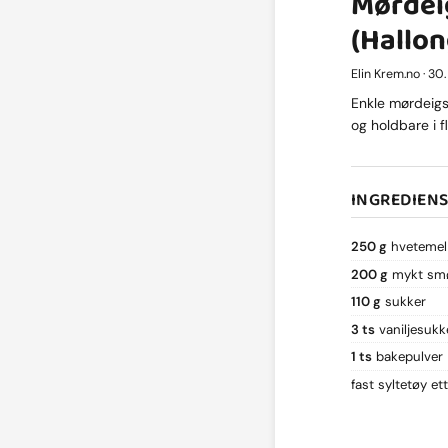
Mørdei
(Hallon
Elin Krem.no · 30
Enkle mørdeigsk
og holdbare i fl
INGREDIEN
250 g
hvetemel
200 g
mykt smø
110 g
sukker
3 ts
vaniljesukk
1 ts
bakepulver
fast syltetøy et