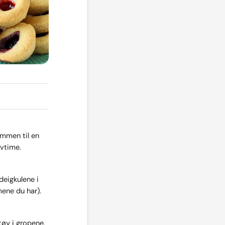
ammen til en
lvtime.
 deigkulene i
mene du har).
tøy i gropene.