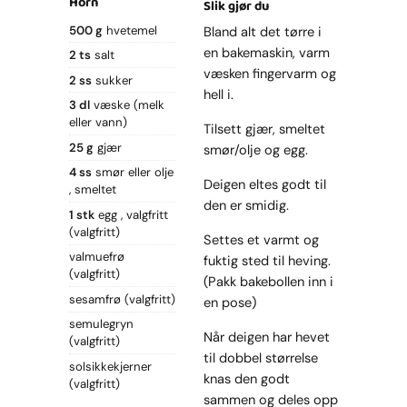
Horn
Slik gjør du
500 g
hvetemel
Bland alt det tørre i
en bakemaskin, varm
2 ts
salt
væsken fingervarm og
2 ss
sukker
hell i.
3 dl
væske (melk
eller vann)
Tilsett gjær, smeltet
25 g
gjær
smør/olje og egg.
4 ss
smør eller olje
Deigen eltes godt til
smeltet
den er smidig.
1 stk
egg
valgfritt
(valgfritt)
Settes et varmt og
valmuefrø
fuktig sted til heving.
(valgfritt)
(Pakk bakebollen inn i
sesamfrø
(valgfritt)
en pose)
semulegryn
Når deigen har hevet
(valgfritt)
til dobbel størrelse
solsikkekjerner
knas den godt
(valgfritt)
sammen og deles opp