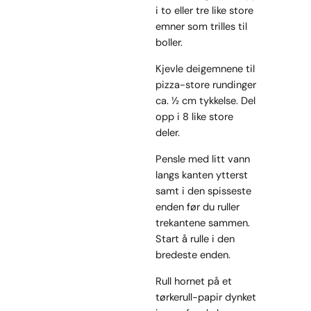
i to eller tre like store
emner som trilles til
boller.
Kjevle deigemnene til
pizza-store rundinger
ca. ½ cm tykkelse. Del
opp i 8 like store
deler.
Pensle med litt vann
langs kanten ytterst
samt i den spisseste
enden før du ruller
trekantene sammen.
Start å rulle i den
bredeste enden.
Rull hornet på et
tørkerull-papir dynket