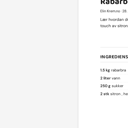
Rabarb
Elin Krem.no · 28
Lær hvordan du
touch av sitron
INGREDIEN
1.5 kg
rabarbra
2 liter
vann
250 g
sukker
2 stk
sitron
he