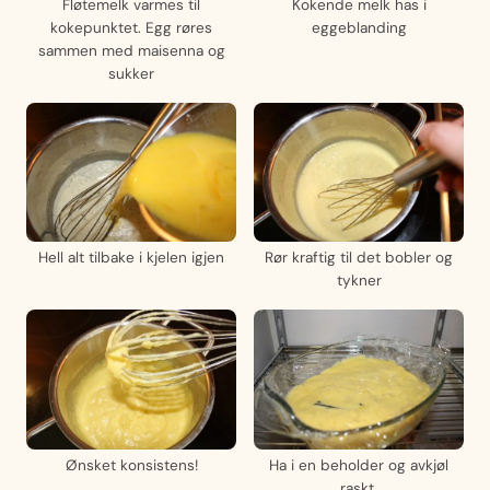
Fløtemelk varmes til
Kokende melk has i
kokepunktet. Egg røres
eggeblanding
sammen med maisenna og
sukker
Hell alt tilbake i kjelen igjen
Rør kraftig til det bobler og
tykner
Ønsket konsistens!
Ha i en beholder og avkjøl
raskt.