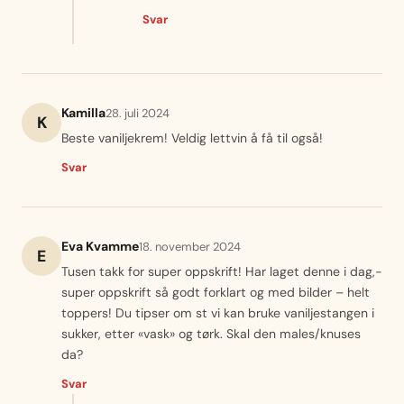
Svar
Kamilla
28. juli 2024
K
Beste vaniljekrem! Veldig lettvin å få til også!
Svar
Eva Kvamme
18. november 2024
E
Tusen takk for super oppskrift! Har laget denne i dag,-
super oppskrift så godt forklart og med bilder – helt
toppers! Du tipser om st vi kan bruke vaniljestangen i
sukker, etter «vask» og tørk. Skal den males/knuses
da?
Svar