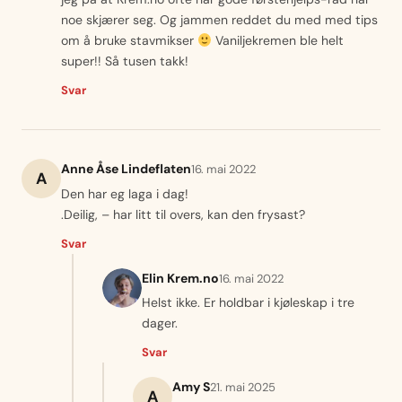
noe skjærer seg. Og jammen reddet du med med tips
om å bruke stavmikser
Vaniljekremen ble helt
super!! Så tusen takk!
Svar
Anne Åse Lindeflaten
16. mai 2022
A
Den har eg laga i dag!
.Deilig, – har litt til overs, kan den frysast?
Svar
Elin Krem.no
16. mai 2022
Helst ikke. Er holdbar i kjøleskap i tre
dager.
Svar
Amy S
21. mai 2025
A