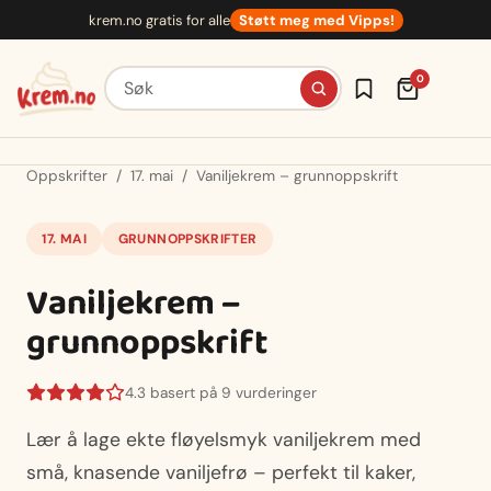
Hopp
krem.no gratis for alle
Støtt meg med Vipps!
til
innhold
Søk etter oppskrifter
0
Oppskrifter
/
17. mai
/
Vaniljekrem – grunnoppskrift
17. MAI
GRUNNOPPSKRIFTER
Vaniljekrem –
grunnoppskrift
4.3 basert på 9 vurderinger
Lær å lage ekte fløyelsmyk vaniljekrem med
små, knasende vaniljefrø – perfekt til kaker,