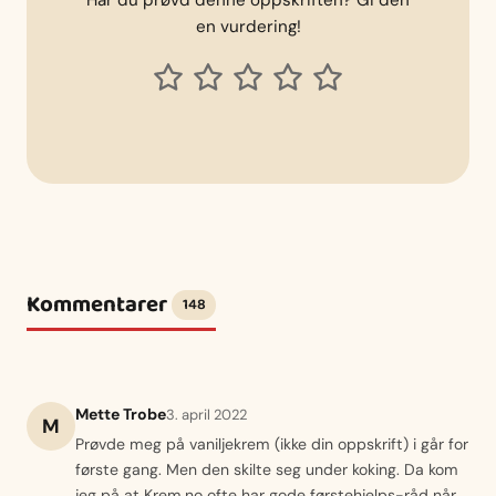
en vurdering!
Kommentarer
148
Mette Trobe
3. april 2022
M
Prøvde meg på vaniljekrem (ikke din oppskrift) i går for
første gang. Men den skilte seg under koking. Da kom
jeg på at Krem.no ofte har gode førstehjelps-råd når