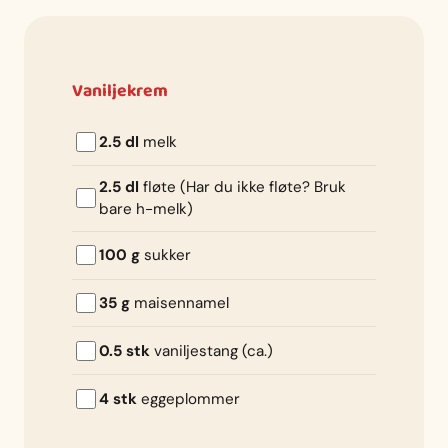
Vaniljekrem
2.5 dl
melk
2.5 dl
fløte (Har du ikke fløte? Bruk
bare h-melk)
100 g
sukker
35 g
maisennamel
0.5 stk
vaniljestang (ca.)
4 stk
eggeplommer