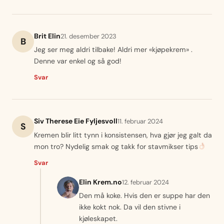
Brit Elin
21. desember 2023
B
Jeg ser meg aldri tilbake! Aldri mer «kjøpekrem» .
Denne var enkel og så god!
Svar
Siv Therese Eie Fyljesvoll
11. februar 2024
S
Kremen blir litt tynn i konsistensen, hva gjør jeg galt da
mon tro? Nydelig smak og takk for stavmikser tips
Svar
Elin Krem.no
12. februar 2024
Den må koke. Hvis den er suppe har den
ikke kokt nok. Da vil den stivne i
kjøleskapet.