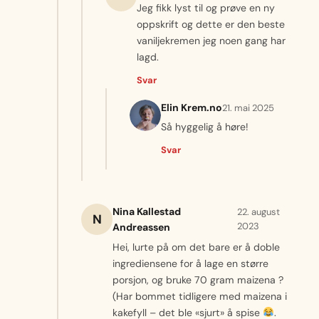
Jeg fikk lyst til og prøve en ny
oppskrift og dette er den beste
vaniljekremen jeg noen gang har
lagd.
Svar
Elin Krem.no
21. mai 2025
Så hyggelig å høre!
Svar
Nina Kallestad
22. august
N
2023
Andreassen
Hei, lurte på om det bare er å doble
ingrediensene for å lage en større
porsjon, og bruke 70 gram maizena ?
(Har bommet tidligere med maizena i
kakefyll – det ble «sjurt» å spise
.