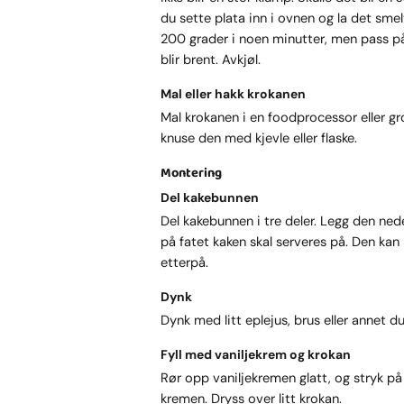
du sette plata inn i ovnen og la det sme
200 grader i noen minutter, men pass på
blir brent. Avkjøl.
Mal eller hakk krokanen
Mal krokanen i en foodprocessor eller g
knuse den med kjevle eller flaske.
Montering
Del kakebunnen
Del kakebunnen i tre deler. Legg den ne
på fatet kaken skal serveres på. Den kan 
etterpå.
Dynk
Dynk med litt eplejus, brus eller annet du 
Fyll med vaniljekrem og krokan
Rør opp vaniljekremen glatt, og stryk på
kremen. Dryss over litt krokan.