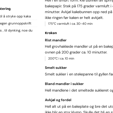
Hell i en smurt form. Kle bunnen av spr
bakepapir. Stek på 175 grader varmluft i
ntering
minutter. Avkjøl kakebunnen opp ned på r
til å stryke opp kaka
ikke ringen før kaken er helt avkjølt.
 egen grunnoppskrift
175°C varmluft i ca. 30-40 min
us
til dynking, noe du
Krokan
Rist mandler
Hell grovhakkede mandler ut på en bakep
ovnen på 200 grader ca. 10 minutter.
200°C i ca. 10 min
Smelt sukker
Smelt sukker i en stekepanne til gyllen fa
Bland mandler i sukker
Hell mandlene i det smeltede sukkeret 
Avkjøl og fordel
Hell alt ut på en bakeplate og bre det ut
ikke blir en stor klump. Skulle det bli en