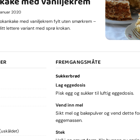
kake med vaniljekrem
. januar 2020
krokankake med vaniljekrem fylt uten smørkrem –
litt lettere variant med sprø krokan.
SER
FREMGANGSMÅTE
Sukkerbrød
Lag eggedosis
Pisk egg og sukker til luftig eggedosis.
Vend inn mel
Sikt mel og bakepulver og vend dette fors
eggemassen.
(uskåldet)
Stek