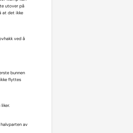
lte utover på
 at det ikke
rovhakk ved å
derste bunnen
ikke flyttes
liker.
 halvparten av