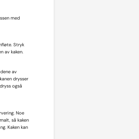
essen med
fløte. Stryk
n av kaken.
idene av
okanen drysser
 dryss også
rvering. Noe
malt, så kaken
sing. Kaken kan