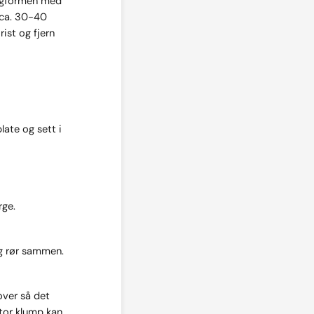
ingformen med
 ca. 30-40
ist og fjern
late og sett i
rge.
og rør sammen.
over så det
 stor klump kan