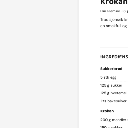
Krokan
Elin Krem.no · 16
Tradisjonsrik 
en smakfull og 
INGREDIEN
Sukkerbrød
5 stk
egg
125 g
sukker
125 g
hvetemel
1 ts
bakepulver
Krokan
200 g
mandler 
150 g
sukker