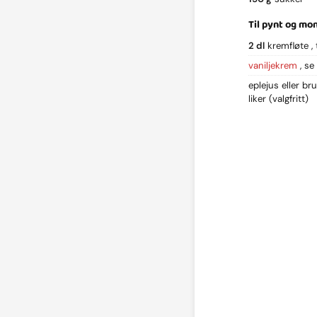
Til pynt og mo
2 dl
kremfløte
vaniljekrem
se
eplejus eller br
liker
(valgfritt)