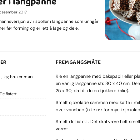
er i langpanne
. desember 2017
tmannsversjon av risboller i langpanne som unngår
er før forming og er lett å lage og dele.
SER
FREMGANGSMÅTE
Kle en langpanne med bakepapir eller pla
e
jeg bruker mørk
en vanlig langpanne str. 30 x 40 cm. Den
25 x 30, da får du en tjukkere kake).
Delfiafett
Smelt sjokolade sammen med kaffe i mik
over vannbad (ikke rør for mye i sjokolad
Smelt delfiafett. Det skal være helt smelt
varmt.