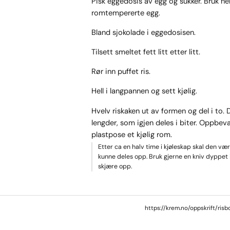
Pisk eggedosis av egg og sukker. Bruk he
romtempererte egg.
Bland sjokolade i eggedosisen.
Tilsett smeltet fett litt etter litt.
Rør inn puffet ris.
Hell i langpannen og sett kjølig.
Hvelv riskaken ut av formen og del i to. D
lengder, som igjen deles i biter. Oppbeva
plastpose et kjølig rom.
Etter ca en halv time i kjøleskap skal den være
kunne deles opp. Bruk gjerne en kniv dyppet i
skjære opp.
https://krem.no/oppskrift/risb