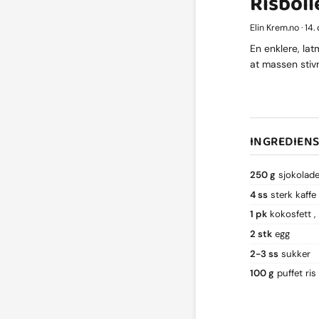
Risboll
Elin Krem.no · 14
En enklere, la
at massen stivn
INGREDIEN
250 g
sjokolad
4 ss
sterk kaffe
1 pk
kokosfett
2 stk
egg
2-3 ss
sukker
100 g
puffet ris