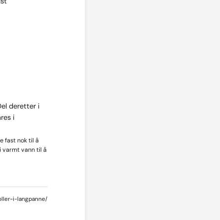
lst
el deretter i
res i
 fast nok til å
 varmt vann til å
oller-i-langpanne/