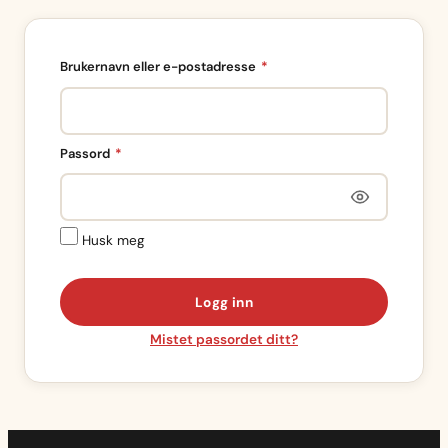
Påkrevd
Brukernavn eller e-postadresse
*
Påkrevd
Passord
*
Husk meg
Logg inn
Mistet passordet ditt?