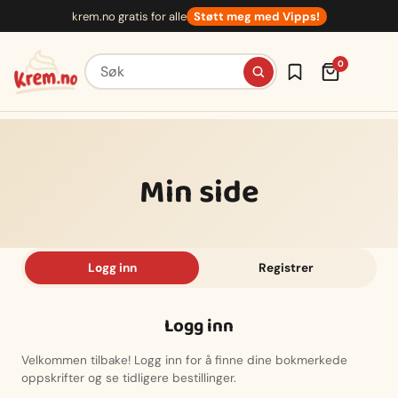
Hopp
krem.no gratis for alle
Støtt meg med Vipps!
til
innhold
Søk etter oppskrifter
0
Min side
Logg inn
Registrer
Logg inn
Velkommen tilbake! Logg inn for å finne dine bokmerkede
oppskrifter og se tidligere bestillinger.