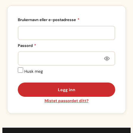
Påkrevd
Brukernavn eller e-postadresse
*
Påkrevd
Passord
*
Husk meg
Logg inn
Mistet passordet ditt?