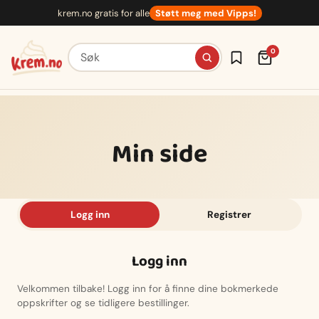
Hopp
krem.no gratis for alle
Støtt meg med Vipps!
til
innhold
Søk etter oppskrifter
0
Min side
Logg inn
Registrer
Logg inn
Velkommen tilbake! Logg inn for å finne dine bokmerkede
oppskrifter og se tidligere bestillinger.