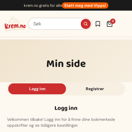
Hopp
krem.no gratis for alle
Støtt meg med Vipps!
til
innhold
Søk etter oppskrifter
0
Min side
Logg inn
Registrer
Logg inn
Velkommen tilbake! Logg inn for å finne dine bokmerkede
oppskrifter og se tidligere bestillinger.