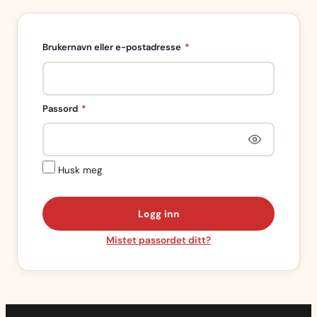
Påkrevd
Brukernavn eller e-postadresse
*
Påkrevd
Passord
*
Husk meg
Logg inn
Mistet passordet ditt?