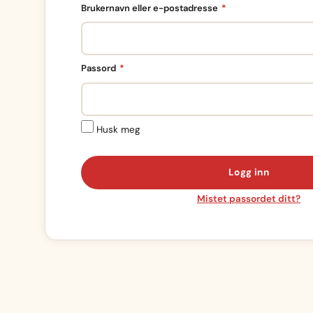
Påkrevd
Brukernavn eller e-postadresse
*
Påkrevd
Passord
*
Husk meg
Logg inn
Mistet passordet ditt?