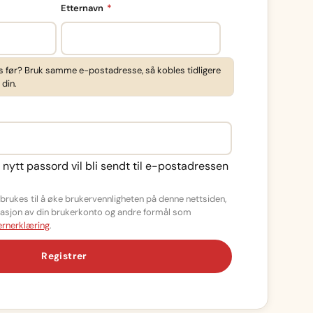
Påkrevd
Etternavn
*
s før? Bruk samme e-postadresse, så kobles tidligere
 din.
d
t nytt passord vil bli sendt til e-postadressen
rukes til å øke brukervennligheten på denne nettsiden,
strasjon av din brukerkonto og andre formål som
rnerklæring
.
Registrer