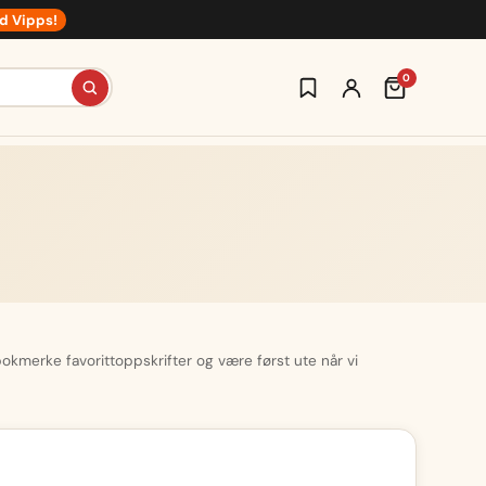
d Vipps!
0
 bokmerke favorittoppskrifter og være først ute når vi