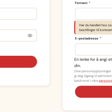
Påkrevd
Fornavn
*
Har du handlet hos os
bestillinger til kontoen
Påkrev
E-postadresse
*
En lenke for å angi e
din.
Dine personopplysninger b
gi deg tilgang til admini
beskrevet i våre
personve