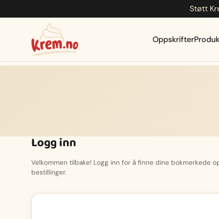
Støtt Kr
Hopp
til
innhold
Oppskrifter
Produk
Logg inn
Velkommen tilbake! Logg inn for å finne dine bokmerkede opp
bestillinger.