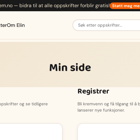
em.no — bidra til at alle oppskrifter forblir gratis!
Støtt meg me
Søk etter oppskrifter
ter
Om Elin
Min side
Registrer
skrifter og se tidligere
Bli kremvenn og få tilgang til å
lanserer nye funksjoner.