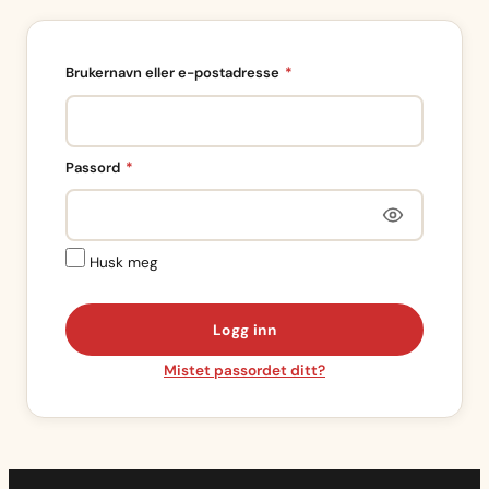
Påkrevd
Brukernavn eller e-postadresse
*
Påkrevd
Passord
*
Husk meg
Logg inn
Mistet passordet ditt?