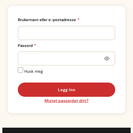
Påkrevd
Brukernavn eller e-postadresse
*
Påkrevd
Passord
*
Husk meg
Logg inn
Mistet passordet ditt?