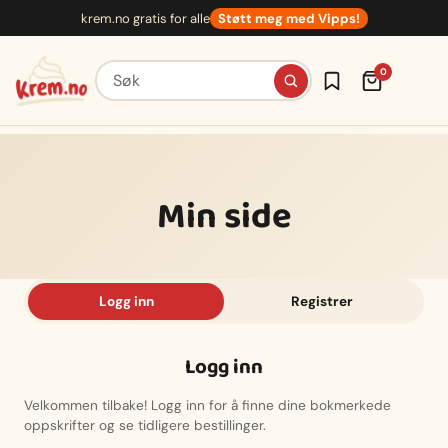
Hopp
krem.no gratis for alle
Støtt meg med Vipps!
til
innhold
Søk etter oppskrifter
0
Min side
Logg inn
Registrer
Logg inn
Velkommen tilbake! Logg inn for å finne dine bokmerkede
oppskrifter og se tidligere bestillinger.