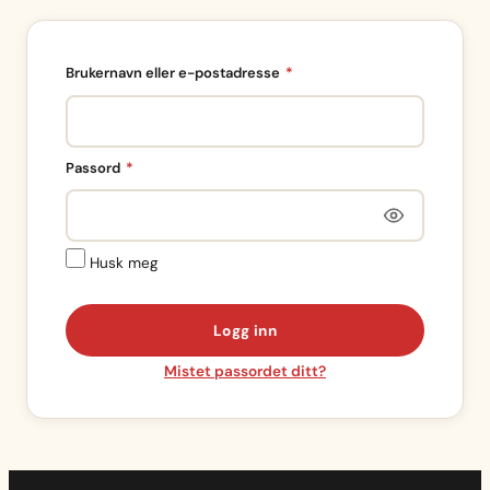
Påkrevd
Brukernavn eller e-postadresse
*
Påkrevd
Passord
*
Husk meg
Logg inn
Mistet passordet ditt?