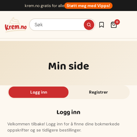
Hopp
krem.no gratis for alle
Støtt meg med Vipps!
til
innhold
Søk etter oppskrifter
0
Min side
Logg inn
Registrer
Logg inn
Velkommen tilbake! Logg inn for å finne dine bokmerkede
oppskrifter og se tidligere bestillinger.