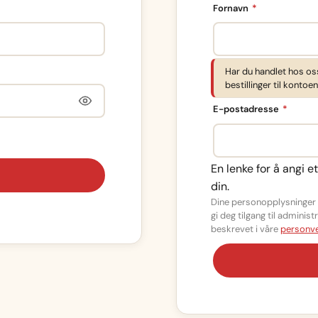
Påkrevd
Fornavn
*
Har du handlet hos os
bestillinger til kontoen
Påkrev
E-postadresse
*
En lenke for å angi e
din.
Dine personopplysninger b
gi deg tilgang til admini
beskrevet i våre
personve