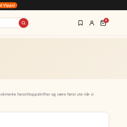
d Vipps!
0
 bokmerke favorittoppskrifter og være først ute når vi