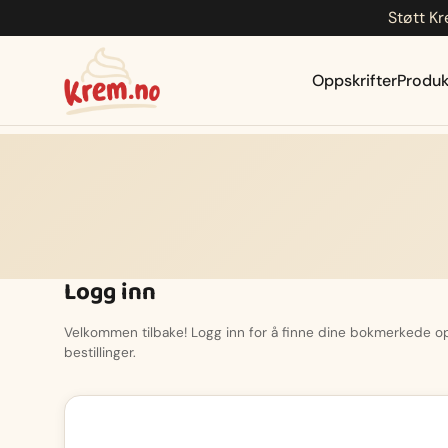
Støtt Kr
Hopp
til
innhold
Oppskrifter
Produk
Logg inn
Velkommen tilbake! Logg inn for å finne dine bokmerkede opp
bestillinger.