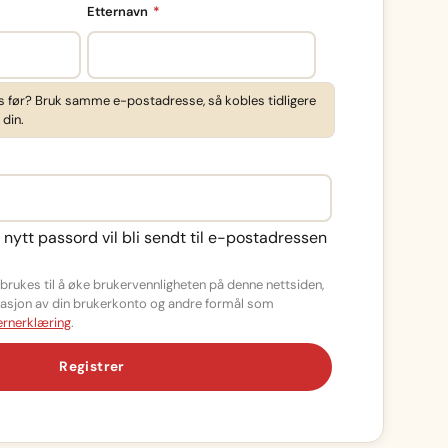
Påkrevd
Etternavn
*
s før? Bruk samme e-postadresse, så kobles tidligere
 din.
d
t nytt passord vil bli sendt til e-postadressen
rukes til å øke brukervennligheten på denne nettsiden,
strasjon av din brukerkonto og andre formål som
rnerklæring
.
Registrer