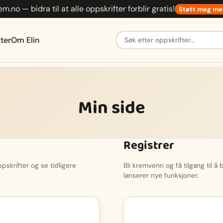
em.no — bidra til at alle oppskrifter forblir gratis!
Støtt meg me
Søk etter oppskrifter
ter
Om Elin
Min side
Registrer
skrifter og se tidligere
Bli kremvenn og få tilgang til å
lanserer nye funksjoner.