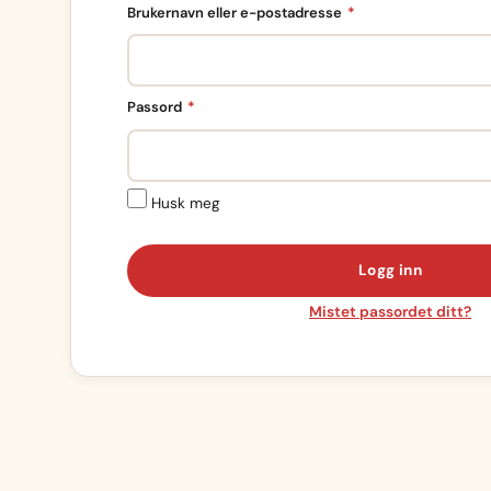
Påkrevd
Brukernavn eller e-postadresse
*
Påkrevd
Passord
*
Husk meg
Logg inn
Mistet passordet ditt?