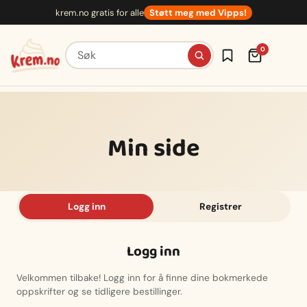
Hopp
krem.no gratis for alle
Støtt meg med Vipps!
til
innhold
Søk etter oppskrifter
0
Min side
Logg inn
Registrer
Logg inn
Velkommen tilbake! Logg inn for å finne dine bokmerkede
oppskrifter og se tidligere bestillinger.