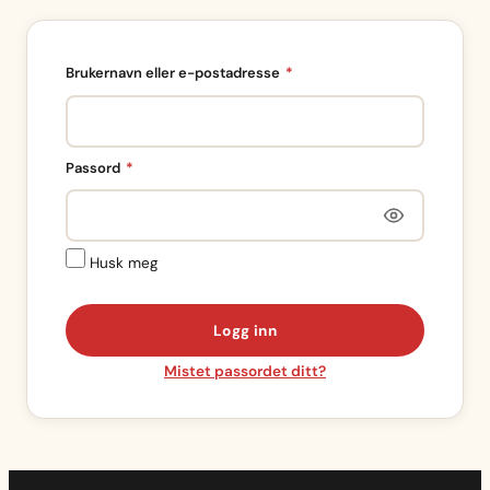
Påkrevd
Brukernavn eller e-postadresse
*
Påkrevd
Passord
*
Husk meg
Logg inn
Mistet passordet ditt?