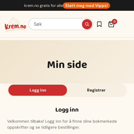
Hopp
krem.no gratis for alle
Støtt meg med Vipps!
til
innhold
Søk etter oppskrifter
0
Min side
Logg inn
Registrer
Logg inn
Velkommen tilbake! Logg inn for å finne dine bokmerkede
oppskrifter og se tidligere bestillinger.