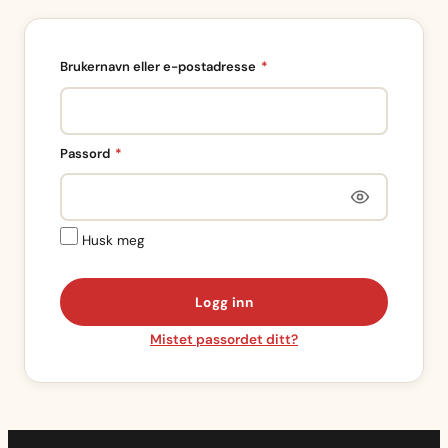
Påkrevd
Brukernavn eller e-postadresse
*
Påkrevd
Passord
*
Husk meg
Logg inn
Mistet passordet ditt?