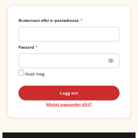
Påkrevd
Brukernavn eller e-postadresse
*
Påkrevd
Passord
*
Husk meg
Logg inn
Mistet passordet ditt?