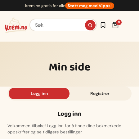
Hopp
krem.no gratis for alle
Støtt meg med Vipps!
til
innhold
Søk etter oppskrifter
0
Min side
Logg inn
Registrer
Logg inn
Velkommen tilbake! Logg inn for å finne dine bokmerkede
oppskrifter og se tidligere bestillinger.