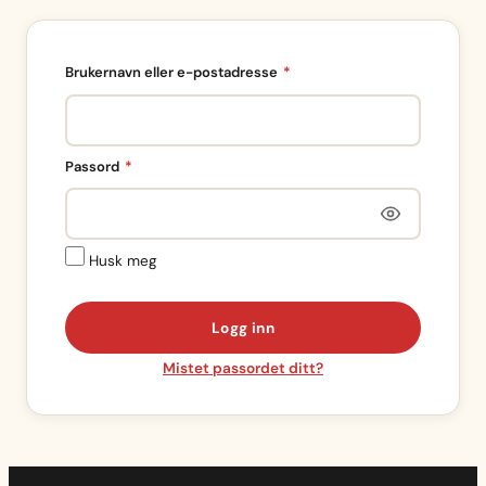
Påkrevd
Brukernavn eller e-postadresse
*
Påkrevd
Passord
*
Husk meg
Logg inn
Mistet passordet ditt?