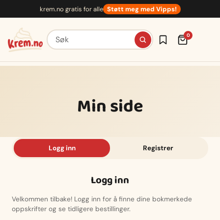
Hopp
krem.no gratis for alle
Støtt meg med Vipps!
til
innhold
Søk etter oppskrifter
0
Min side
Logg inn
Registrer
Logg inn
Velkommen tilbake! Logg inn for å finne dine bokmerkede
oppskrifter og se tidligere bestillinger.