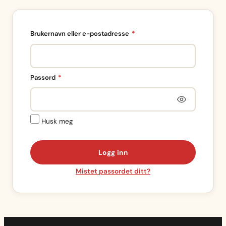
Påkrevd
Brukernavn eller e-postadresse
*
Påkrevd
Passord
*
Husk meg
Logg inn
Mistet passordet ditt?