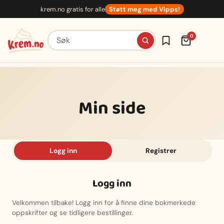
Hopp
krem.no gratis for alle
Støtt meg med Vipps!
til
innhold
Søk etter oppskrifter
0
Min side
Logg inn
Registrer
Logg inn
Velkommen tilbake! Logg inn for å finne dine bokmerkede
oppskrifter og se tidligere bestillinger.