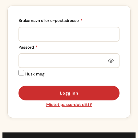
Påkrevd
Brukernavn eller e-postadresse
*
Påkrevd
Passord
*
Husk meg
Logg inn
Mistet passordet ditt?