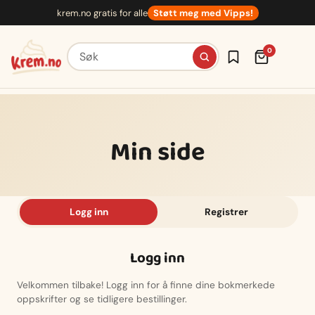
Hopp
krem.no gratis for alle
Støtt meg med Vipps!
til
innhold
Søk etter oppskrifter
0
Min side
Logg inn
Registrer
Logg inn
Velkommen tilbake! Logg inn for å finne dine bokmerkede
oppskrifter og se tidligere bestillinger.