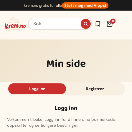
Hopp
krem.no gratis for alle
Støtt meg med Vipps!
til
innhold
Søk etter oppskrifter
0
Min side
Logg inn
Registrer
Logg inn
Velkommen tilbake! Logg inn for å finne dine bokmerkede
oppskrifter og se tidligere bestillinger.