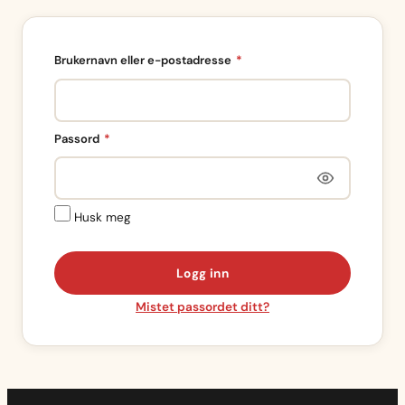
Påkrevd
Brukernavn eller e-postadresse
*
Påkrevd
Passord
*
Husk meg
Logg inn
Mistet passordet ditt?