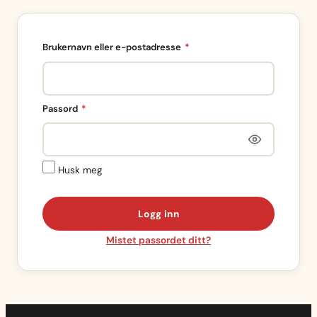
Påkrevd
Brukernavn eller e-postadresse
*
Påkrevd
Passord
*
Husk meg
Logg inn
Mistet passordet ditt?