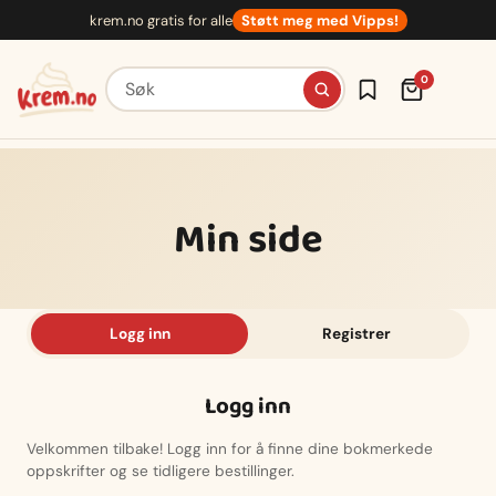
Hopp
krem.no gratis for alle
Støtt meg med Vipps!
til
innhold
Søk etter oppskrifter
0
Min side
Logg inn
Registrer
Logg inn
Velkommen tilbake! Logg inn for å finne dine bokmerkede
oppskrifter og se tidligere bestillinger.