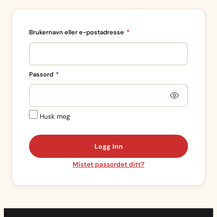
Påkrevd
Brukernavn eller e-postadresse
*
Påkrevd
Passord
*
Husk meg
Logg inn
Mistet passordet ditt?