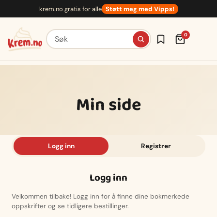
Hopp
krem.no gratis for alle
Støtt meg med Vipps!
til
innhold
Søk etter oppskrifter
0
Min side
Logg inn
Registrer
Logg inn
Velkommen tilbake! Logg inn for å finne dine bokmerkede
oppskrifter og se tidligere bestillinger.