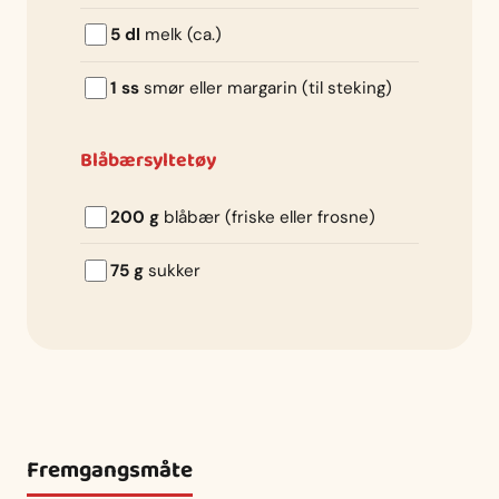
5 dl
melk (ca.)
1 ss
smør eller margarin (til steking)
Blåbærsyltetøy
200 g
blåbær (friske eller frosne)
75 g
sukker
Fremgangsmåte