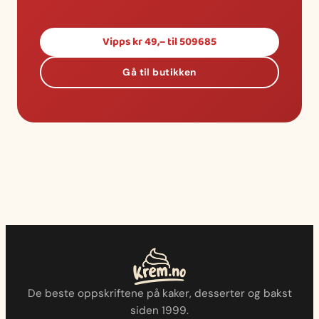
Vipps kr 49,– til 509685
Gå til butikken
De beste oppskriftene på kaker, desserter og bakst
siden 1999.