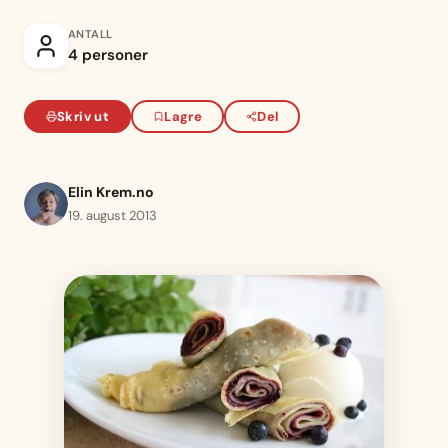
ANTALL
4 personer
Skriv ut
Lagre
Del
Elin Krem.no
19. august 2013