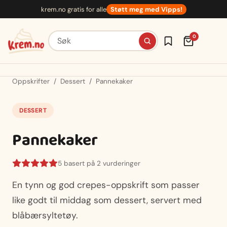
Hopp
krem.no gratis for alle
Støtt meg med Vipps!
til
innhold
Søk etter oppskrifter
0
Oppskrifter
/
Dessert
/
Pannekaker
DESSERT
Pannekaker
5 basert på 2 vurderinger
En tynn og god crepes-oppskrift som passer
like godt til middag som dessert, servert med
blåbærsyltetøy.