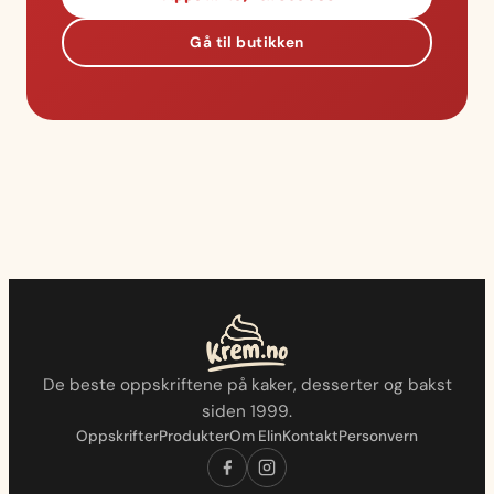
Gå til butikken
De beste oppskriftene på kaker, desserter og bakst
siden 1999.
Oppskrifter
Produkter
Om Elin
Kontakt
Personvern