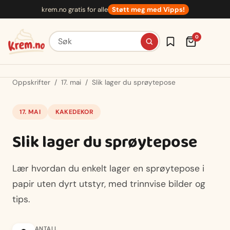
Hopp
krem.no gratis for alle
Støtt meg med Vipps!
til
innhold
Søk etter oppskrifter
0
Oppskrifter
/
17. mai
/
Slik lager du sprøytepose
17. MAI
KAKEDEKOR
Slik lager du sprøytepose
Lær hvordan du enkelt lager en sprøytepose i
papir uten dyrt utstyr, med trinnvise bilder og
tips.
ANTALL