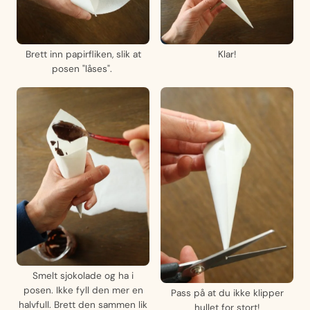
Brett inn papirfliken, slik at
Klar!
posen "låses".
Smelt sjokolade og ha i
posen. Ikke fyll den mer en
Pass på at du ikke klipper
halvfull. Brett den sammen lik
hullet for stort!