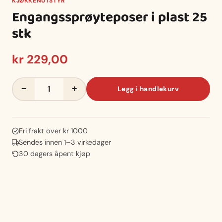
KJØKKENUTSTYR
Engangssprøyteposer i plast 25
stk
kr
229,00
Engangssprøyteposer
−
+
Legg i handlekurv
i
plast
25
stk
Fri frakt over kr 1000
antall
Sendes innen 1–3 virkedager
30 dagers åpent kjøp