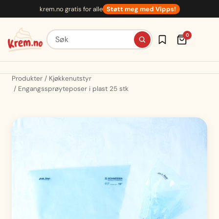
Hopp
krem.no gratis for alle
Støtt meg med Vipps!
til
innhold
Søk etter oppskrifter
0
Produkter
Kjøkkenutstyr
Engangssprøyteposer i plast 25 stk