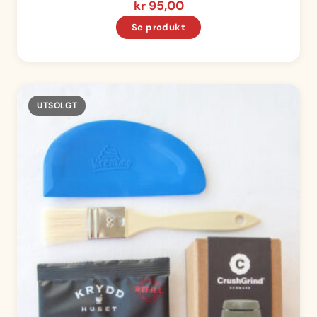
kr
95,00
Se produkt
Utsolgt
UTSOLGT