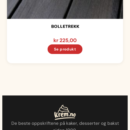
BOLLETREKK
kr
225,00
Se produkt
De beste oppskriftene på kaker, desserter og bakst