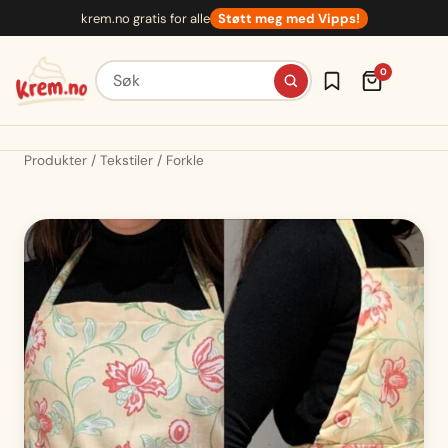
Hopp
krem.no gratis for alle
Støtt meg med Vipps!
til
innhold
Søk etter oppskrifter
0
Produkter
Tekstiler
Forkle