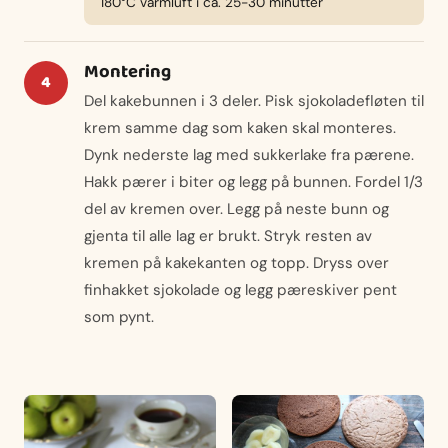
180°C varmluft i ca. 25-30 minutter
Montering
Del kakebunnen i 3 deler. Pisk sjokoladefløten til
krem samme dag som kaken skal monteres.
Dynk nederste lag med sukkerlake fra pærene.
Hakk pærer i biter og legg på bunnen. Fordel 1/3
del av kremen over. Legg på neste bunn og
gjenta til alle lag er brukt. Stryk resten av
kremen på kakekanten og topp. Dryss over
finhakket sjokolade og legg pæreskiver pent
som pynt.