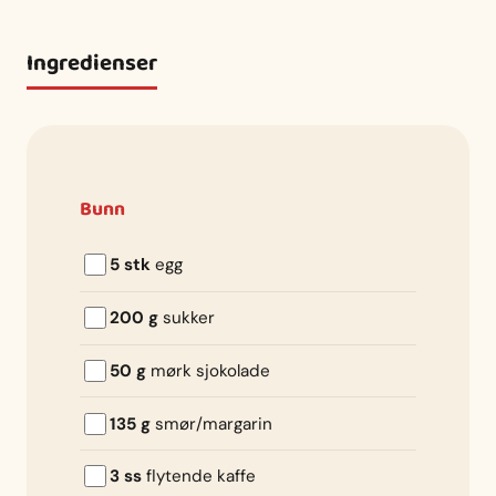
Ingredienser
Bunn
5 stk
egg
200 g
sukker
50 g
mørk sjokolade
135 g
smør/margarin
3 ss
flytende kaffe