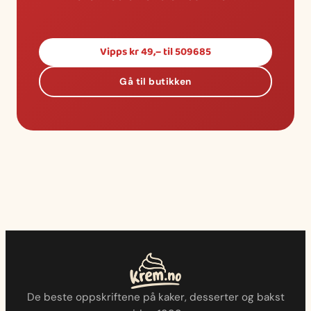
Vipps kr 49,– til 509685
Gå til butikken
De beste oppskriftene på kaker, desserter og bakst