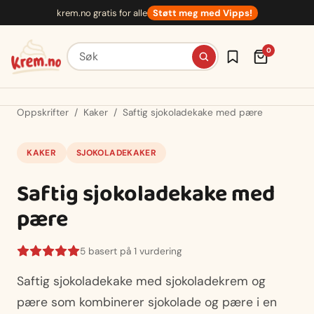
Hopp
krem.no gratis for alle
Støtt meg med Vipps!
til
innhold
Søk etter oppskrifter
0
Oppskrifter
/
Kaker
/
Saftig sjokoladekake med pære
KAKER
SJOKOLADEKAKER
Saftig sjokoladekake med
pære
5 basert på 1 vurdering
Saftig sjokoladekake med sjokoladekrem og
pære som kombinerer sjokolade og pære i en