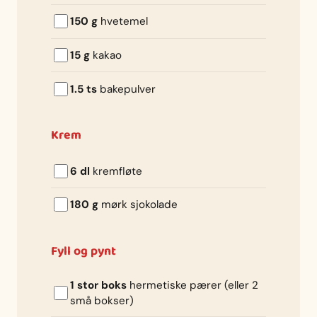
150 g
hvetemel
15 g
kakao
1.5 ts
bakepulver
Krem
6 dl
kremfløte
180 g
mørk sjokolade
Fyll og pynt
1 stor boks
hermetiske pærer (eller 2
små bokser)