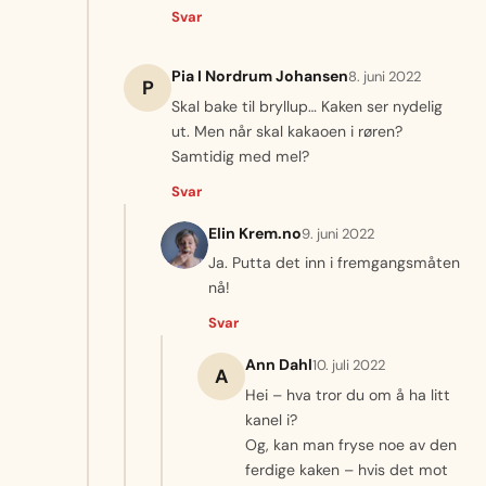
Svar
Pia I Nordrum Johansen
8. juni 2022
P
Skal bake til bryllup… Kaken ser nydelig
ut. Men når skal kakaoen i røren?
Samtidig med mel?
Svar
Elin Krem.no
9. juni 2022
Ja. Putta det inn i fremgangsmåten
nå!
Svar
Ann Dahl
10. juli 2022
A
Hei – hva tror du om å ha litt
kanel i?
Og, kan man fryse noe av den
ferdige kaken – hvis det mot