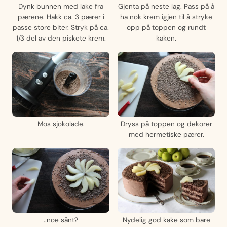
Dynk bunnen med lake fra
Gjenta på neste lag. Pass på å
pærene. Hakk ca. 3 pærer i
ha nok krem igjen til å stryke
passe store biter. Stryk på ca.
opp på toppen og rundt
1/3 del av den piskete krem.
kaken.
Mos sjokolade.
Dryss på toppen og dekorer
med hermetiske pærer.
..noe sånt?
Nydelig god kake som bare