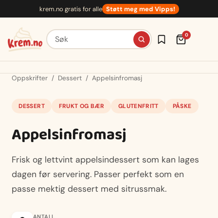
Hopp
krem.no gratis for alle
Støtt meg med Vipps!
til
innhold
Søk etter oppskrifter
0
Oppskrifter
/
Dessert
/
Appelsinfromasj
DESSERT
FRUKT OG BÆR
GLUTENFRITT
PÅSKE
Appelsinfromasj
Frisk og lettvint appelsindessert som kan lages
dagen før servering. Passer perfekt som en
passe mektig dessert med sitrussmak.
ANTALL