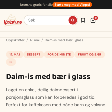
Hopp
krem.no gratis for alle
Støtt meg med Vipps!
til
innhold
Søk etter oppskrifter
0
Oppskrifter
/
17. mai
/
Daim-is med bær i glass
17. MAI
DESSERT
FOR DE MINSTE
FRUKT OG BÆR
IS
Daim-is med bær i glass
Laget en enkel, deilig daimdessert i
porsjonsglass som kan forberedes i god tid.
Perfekt for kaffekosen med både barn og voksne.