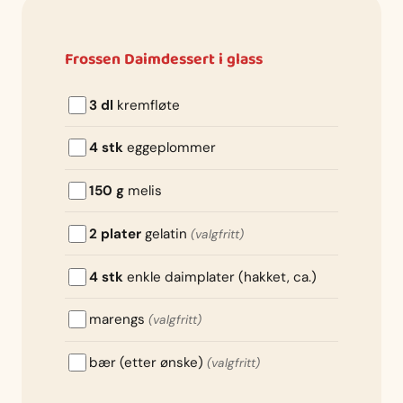
Frossen Daimdessert i glass
3 dl
kremfløte
4 stk
eggeplommer
150 g
melis
2 plater
gelatin
(valgfritt)
4 stk
enkle daimplater (hakket, ca.)
marengs
(valgfritt)
bær (etter ønske)
(valgfritt)