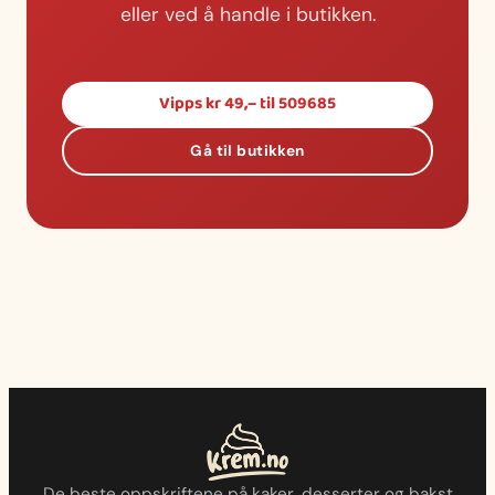
eller ved å handle i butikken.
Vipps kr 49,– til 509685
Gå til butikken
De beste oppskriftene på kaker, desserter og bakst