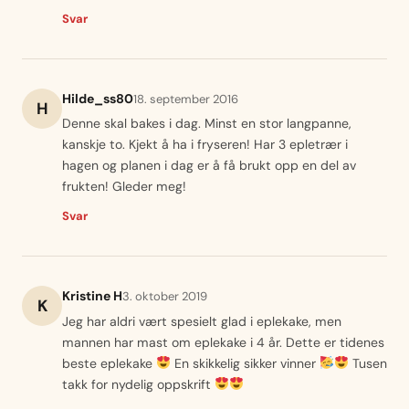
Svar
Hilde_ss80
18. september 2016
H
Denne skal bakes i dag. Minst en stor langpanne,
kanskje to. Kjekt å ha i fryseren! Har 3 epletrær i
hagen og planen i dag er å få brukt opp en del av
frukten! Gleder meg!
Svar
Kristine H
3. oktober 2019
K
Jeg har aldri vært spesielt glad i eplekake, men
mannen har mast om eplekake i 4 år. Dette er tidenes
beste eplekake
En skikkelig sikker vinner
Tusen
takk for nydelig oppskrift