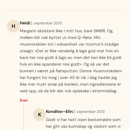
Heidi
2. september 2013
H
Margarin eksistere ikke i mitt hus, bare SMØR. Og,
melken blir nok byttet ut med Q-fløte. Min
«husmorskole» inn i voksenlivet var mormor’s stadige
utsagn: «Det er ikke vanskelig å lage god mat hvis en
bare har noe godt å lage av, men det kan ikke bli godt
hvis en ikke spanderer noe godt». Og så var det
bunnen i været på fløteputten. Denne «husmorskolen»
har fungert for meg i over 40 år nå. I dag hadde jeg
ikke mer mykt smør på benken, men ingrediensene er
veid opp, så da blir det nok eplekake i ettermiddag.
Svar
Konditor-Elin
2. september 2013
K
Godt vi har hatt noen bestemødre som
har gitt oss kunnskap og visdom som vi