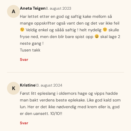
Aneta Teigen
8. august 2023
A
Har lettet etter en god og saftig kake mellom så
mange oppskrifter også vant den og det var ikke feil
Veldig enkel og sååå saftig ! helt nydelig
skulle
fryse ned, men den blir bare spist opp
skal lage 2
neste gang !
Tusen takk
Svar
Kristine
13. august 2024
K
Først litt epleslang i oldemors hage og vipps hadde
man bakt verdens beste eplekake. Like god kald som
lun. Her er det ikke nødvendig med krem eller is, god
er den uansett. 10/10!!
Svar