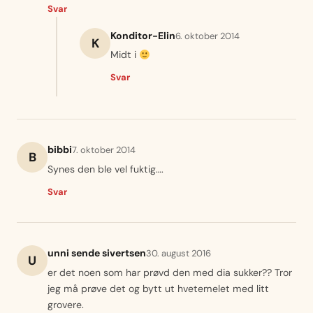
Svar
Konditor-Elin
6. oktober 2014
K
Midt i
Svar
bibbi
7. oktober 2014
B
Synes den ble vel fuktig….
Svar
unni sende sivertsen
30. august 2016
U
er det noen som har prøvd den med dia sukker?? Tror
jeg må prøve det og bytt ut hvetemelet med litt
grovere.