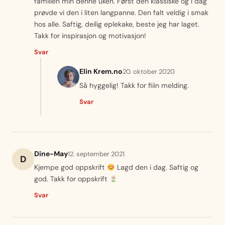
familien min denne uken. Først den klassiske og i dag
prøvde vi den i liten langpanne. Den falt veldig i smak
hos alle. Saftig, deilig eplekake, beste jeg har laget.
Takk for inspirasjon og motivasjon!
Svar
Elin Krem.no
20. oktober 2020
Så hyggelig! Takk for fiiin melding.
Svar
Dine-May
12. september 2021
D
Kjempe god oppskrift
Lagd den i dag. Saftig og
god. Takk for oppskrift
Svar