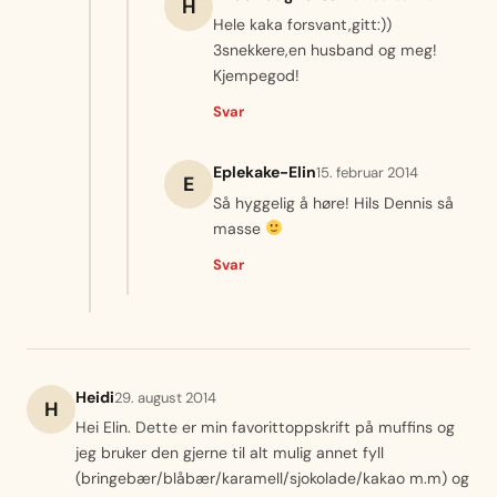
H
Hele kaka forsvant,gitt:))
3snekkere,en husband og meg!
Kjempegod!
Svar
Eplekake-Elin
15. februar 2014
E
Så hyggelig å høre! Hils Dennis så
masse
Svar
Heidi
29. august 2014
H
Hei Elin. Dette er min favorittoppskrift på muffins og
jeg bruker den gjerne til alt mulig annet fyll
(bringebær/blåbær/karamell/sjokolade/kakao m.m) og