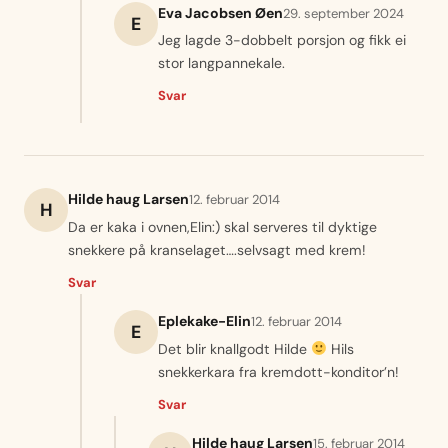
Eva Jacobsen Øen
29. september 2024
E
Jeg lagde 3-dobbelt porsjon og fikk ei
stor langpannekale.
Svar
Hilde haug Larsen
12. februar 2014
H
Da er kaka i ovnen,Elin:) skal serveres til dyktige
snekkere på kranselaget….selvsagt med krem!
Svar
Eplekake-Elin
12. februar 2014
E
Det blir knallgodt Hilde
Hils
snekkerkara fra kremdott-konditor’n!
Svar
Hilde haug Larsen
15. februar 2014