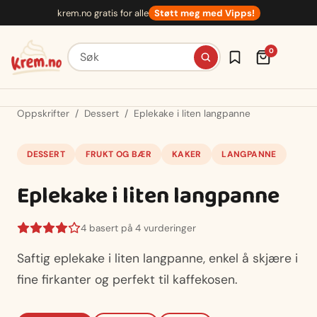
Hopp
krem.no gratis for alle
Støtt meg med Vipps!
til
innhold
Søk etter oppskrifter
0
Oppskrifter
/
Dessert
/
Eplekake i liten langpanne
DESSERT
FRUKT OG BÆR
KAKER
LANGPANNE
Eplekake i liten langpanne
4 basert på 4 vurderinger
Saftig eplekake i liten langpanne, enkel å skjære i
fine firkanter og perfekt til kaffekosen.