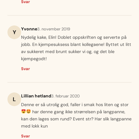
Svar
Yvonne
3. november 2019
Y
Nydelig kake, Elin! Doblet oppskriften og serverte på
jobb. En kjempesuksess blant kollegaene! Byttet ut litt
av sukkeret med brunt sukker vi og, og det ble
kjempegodt!
Svar
Lillian hetland
3. februar 2020
L
Denne er så utrolig god, faller i smak hos liten og stor
har denne gang ikke strørrelsen på langpanne,
kan den lages som rund? Event str? Har slik langpanne
med lokk kun
Svar