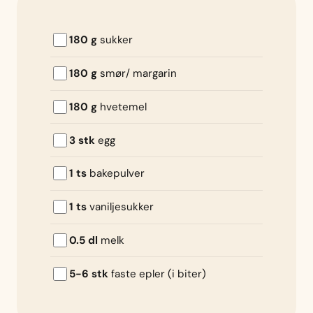
180 g
sukker
180 g
smør/ margarin
180 g
hvetemel
3 stk
egg
1 ts
bakepulver
1 ts
vaniljesukker
0.5 dl
melk
5-6 stk
faste epler (i biter)