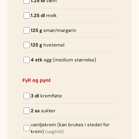
1.25 dl
vann
1.25 dl
melk
125 g
smør/margarin
125 g
hvetemel
4 stk
egg (medium størrelse)
Fyll og pynt
3 dl
kremfløte
2 ss
sukker
vaniljekrem (kan brukes i stedet for
krem)
(valgfritt)