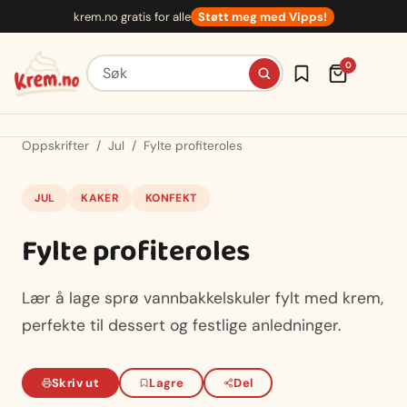
Hopp
krem.no gratis for alle
Støtt meg med Vipps!
til
innhold
Søk etter oppskrifter
0
Oppskrifter
/
Jul
/
Fylte profiteroles
JUL
KAKER
KONFEKT
Fylte profiteroles
Lær å lage sprø vannbakkelskuler fylt med krem,
perfekte til dessert og festlige anledninger.
Skriv ut
Lagre
Del