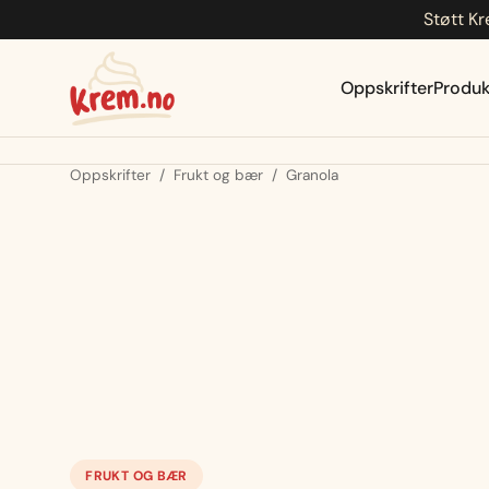
Støtt Kr
Hopp
til
innhold
Oppskrifter
Produk
Oppskrifter
/
Frukt og bær
/
Granola
FRUKT OG BÆR