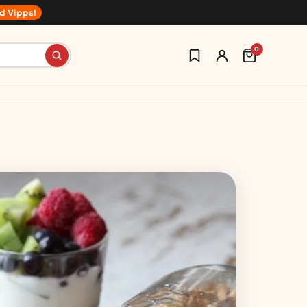
d Vipps!
0