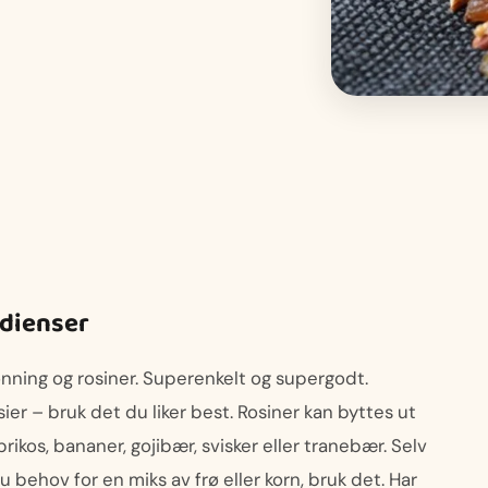
edienser
honning og rosiner. Superenkelt og supergodt.
sier – bruk det du liker best. Rosiner kan byttes ut
ikos, bananer, gojibær, svisker eller tranebær. Selv
du behov for en miks av frø eller korn, bruk det. Har