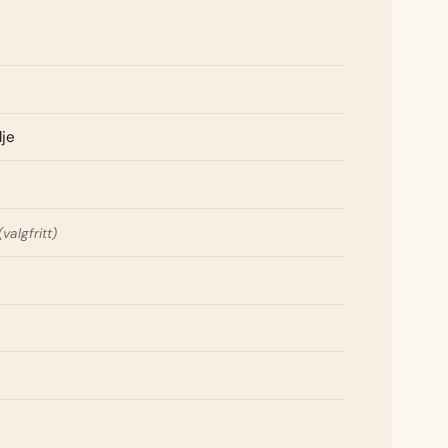
lje
(valgfritt)