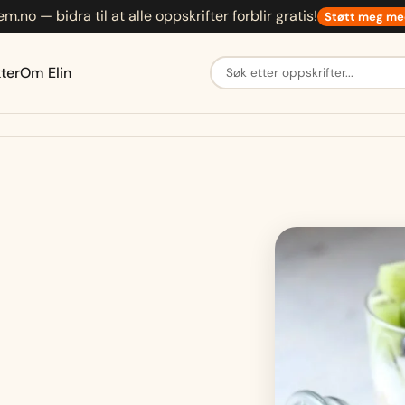
em.no — bidra til at alle oppskrifter forblir gratis!
Støtt meg me
Søk etter oppskrifter
ter
Om Elin