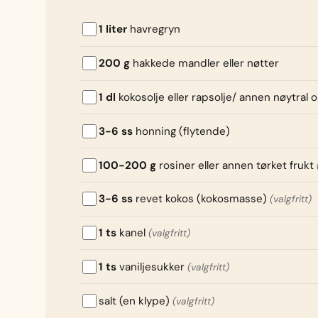
1 liter
havregryn
200 g
hakkede mandler eller nøtter
1 dl
kokosolje eller rapsolje/ annen nøytral o
3-6 ss
honning (flytende)
100-200 g
rosiner eller annen tørket frukt
3-6 ss
revet kokos (kokosmasse)
(valgfritt)
1 ts
kanel
(valgfritt)
1 ts
vaniljesukker
(valgfritt)
salt (en klype)
(valgfritt)