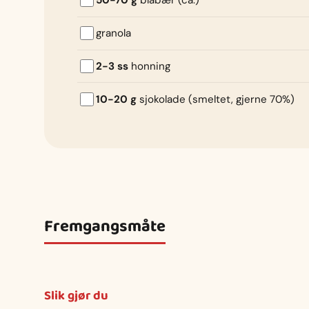
50-70 g
blåbær (ca.)
granola
2-3 ss
honning
10-20 g
sjokolade (smeltet, gjerne 70%)
Fremgangsmåte
Slik gjør du