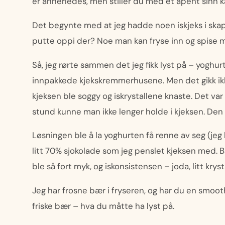
er annerledes, men stiller du med et åpent sinn k
Det begynte med at jeg hadde noen iskjeks i skape
putte oppi der? Noe man kan fryse inn og spise 
Så, jeg rørte sammen det jeg fikk lyst på – yoghur
innpakkede kjekskremmerhusene. Men det gikk ikk
kjeksen ble soggy og iskrystallene knaste. Det var
stund kunne man ikke lenger holde i kjeksen. Den b
Løsningen ble å la yoghurten få renne av seg (jeg 
litt 70% sjokolade som jeg penslet kjeksen med. Ba
ble så fort myk, og iskonsistensen – joda, litt krys
Jeg har frosne bær i fryseren, og har du en smooth
friske bær – hva du måtte ha lyst på.