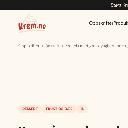
Støtt Kr
Hopp
til
innhold
Oppskrifter
Produk
Oppskrifter
/
Dessert
/
Kroneis med gresk yoghurt, bær o
DESSERT
FRUKT OG BÆR
IS