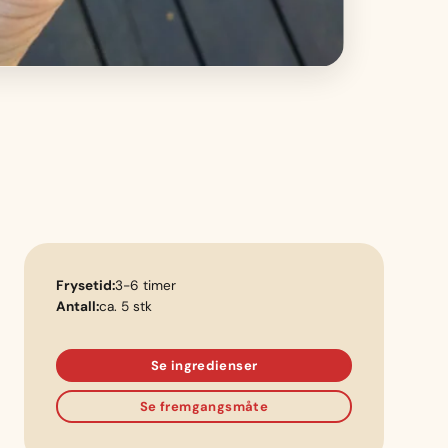
Frysetid:
3-6 timer
Antall:
ca. 5 stk
Se ingredienser
Se fremgangsmåte