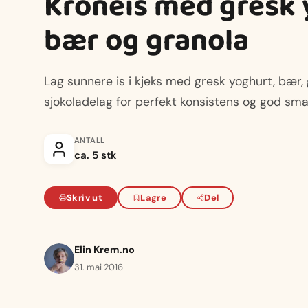
Kroneis med gresk 
bær og granola
Lag sunnere is i kjeks med gresk yoghurt, bær, 
sjokoladelag for perfekt konsistens og god sma
ANTALL
ca. 5 stk
Skriv ut
Lagre
Del
Elin Krem.no
31. mai 2016