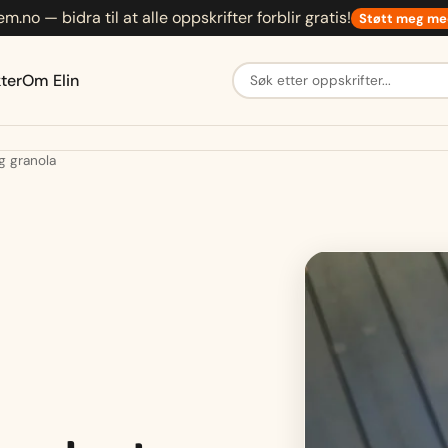
em.no — bidra til at alle oppskrifter forblir gratis!
Støtt meg me
Søk etter oppskrifter
ter
Om Elin
g granola