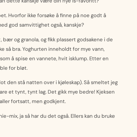
an dette kanskje være din nye is-favoritt?
t. Hvorfor ikke forsøke å finne på noe godt å
med god samvittighet også, kanskje?
t, bær og granola, og fikk plassert godsakene i de
e så bra. Yoghurten inneholdt for mye vann,
 som å spise en vannete, hvit isklump. Etter en
le for bløt.
lot den stå natten over i kjøleskap). Så smeltet jeg
re et tynt, tynt lag. Det gikk mye bedre! Kjeksen
taller fortsatt, men godkjent.
ie-mix, ja så har du det også. Ellers kan du bruke