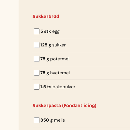
Sukkerbrød
5 stk
egg
125 g
sukker
75 g
potetmel
75 g
hvetemel
1.5 ts
bakepulver
Sukkerpasta (Fondant icing)
850 g
melis