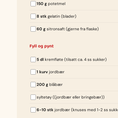
150 g
potetmel
8 stk
gelatin (blader)
60 g
sitronsaft (gjerne fra flaske)
Fyll og pynt
5 dl
kremfløte (tilsatt ca. 4 ss sukker)
1 kurv
jordbær
200 g
blåbær
syltetøy ((jordbær eller bringebær))
6-10 stk
jordbær (knuses med 1-2 ss sukk