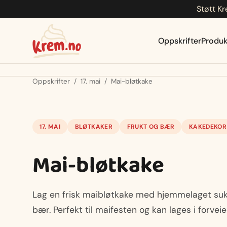
Støtt Kr
Hopp
til
innhold
Oppskrifter
Produk
Oppskrifter
/
17. mai
/
Mai-bløtkake
17. MAI
BLØTKAKER
FRUKT OG BÆR
KAKEDEKOR
Mai-bløtkake
Lag en frisk maibløtkake med hjemmelaget su
bær. Perfekt til maifesten og kan lages i forveie