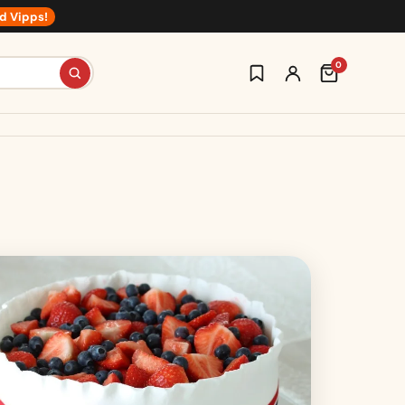
d Vipps!
0