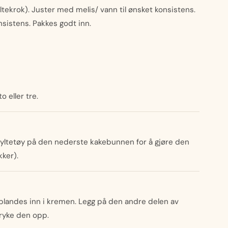
ltekrok). Juster med melis/ vann til ønsket konsistens.
sistens. Pakkes godt inn.
o eller tre.
/ syltetøy på den nederste kakebunnen for å gjøre den
kker).
blandes inn i kremen. Legg på den andre delen av
tryke den opp.