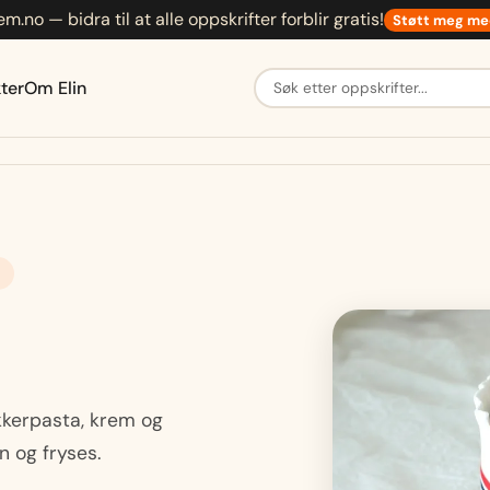
em.no — bidra til at alle oppskrifter forblir gratis!
Støtt meg me
Søk etter oppskrifter
ter
Om Elin
kkerpasta, krem og
n og fryses.