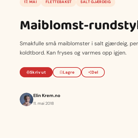
17. MAI
FLETTEBAKST
SALT GJÆRDEIG
Maiblomst-rundsty
Smakfulle små maiblomster i salt gjærdeig, per
koldtbord. Kan fryses og varmes opp igjen.
Skriv ut
Lagre
Del
Elin Krem.no
11. mai 2018