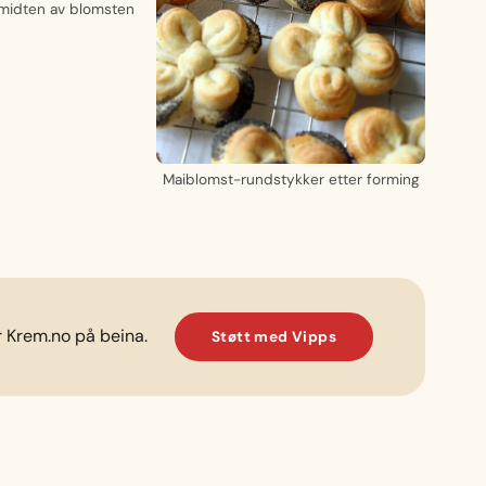
il midten av blomsten
Maiblomst-rundstykker etter forming
r Krem.no på beina.
Støtt med Vipps