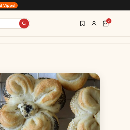
d Vipps!
0