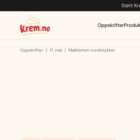
Støtt Kr
Hopp
til
innhold
Oppskrifter
Produk
Oppskrifter
/
17. mai
/
Maiblomst-rundstykker