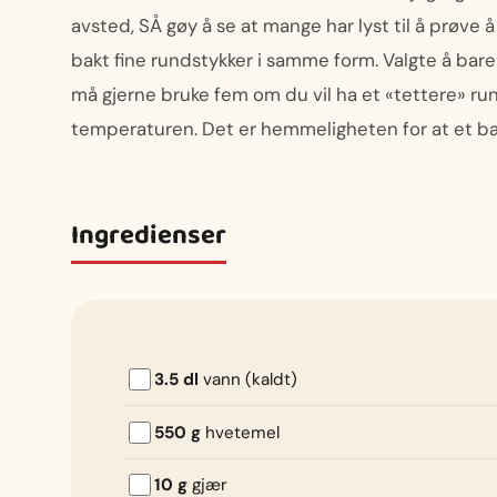
avsted, SÅ gøy å se at mange har lyst til å prøve å
bakt fine rundstykker i samme form. Valgte å bar
må gjerne bruke fem om du vil ha et «tettere» ru
temperaturen. Det er hemmeligheten for at et bak
Ingredienser
3.5 dl
vann (kaldt)
550 g
hvetemel
10 g
gjær