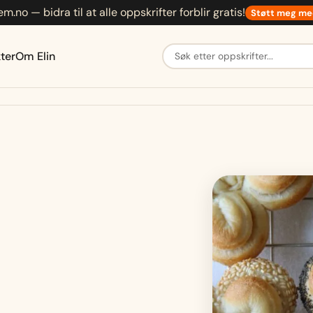
em.no — bidra til at alle oppskrifter forblir gratis!
Støtt meg me
Søk etter oppskrifter
ter
Om Elin