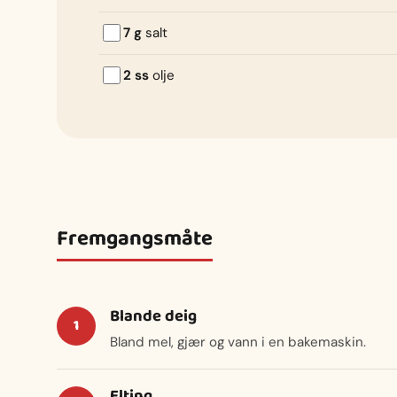
7 g
salt
2 ss
olje
Fremgangsmåte
Blande deig
Bland mel, gjær og vann i en bakemaskin.
Elting