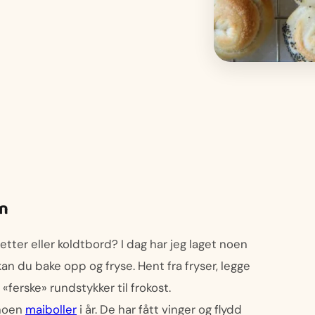
en
tter eller koldtbord? I dag har jeg laget noen
an du bake opp og fryse. Hent fra fryser, legge
«ferske» rundstykker til frokost.
 noen
maiboller
i år. De har fått vinger og flydd