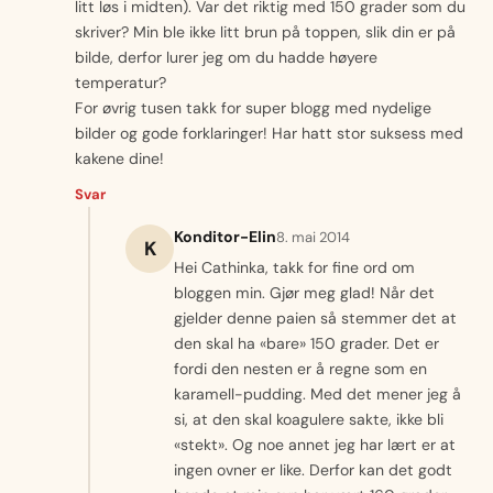
litt løs i midten). Var det riktig med 150 grader som du
skriver? Min ble ikke litt brun på toppen, slik din er på
bilde, derfor lurer jeg om du hadde høyere
temperatur?
For øvrig tusen takk for super blogg med nydelige
bilder og gode forklaringer! Har hatt stor suksess med
kakene dine!
Svar
Konditor-Elin
8. mai 2014
K
Hei Cathinka, takk for fine ord om
bloggen min. Gjør meg glad! Når det
gjelder denne paien så stemmer det at
den skal ha «bare» 150 grader. Det er
fordi den nesten er å regne som en
karamell-pudding. Med det mener jeg å
si, at den skal koagulere sakte, ikke bli
«stekt». Og noe annet jeg har lært er at
ingen ovner er like. Derfor kan det godt