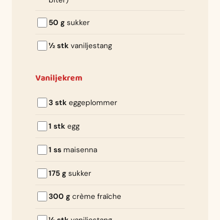
50 g
sukker
½ stk
vaniljestang
Vaniljekrem
3 stk
eggeplommer
1 stk
egg
1 ss
maisenna
175 g
sukker
300 g
crème fraîche