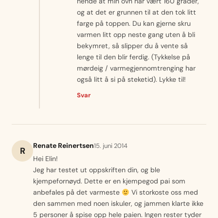
hende at min ovn har vært 160 grader,
og at det er grunnen til at den tok litt
farge på toppen. Du kan gjerne skru
varmen litt opp neste gang uten å bli
bekymret, så slipper du å vente så
lenge til den blir ferdig. (Tykkelse på
mørdeig / varmegjennomtrenging har
også litt å si på steketid). Lykke til!
Svar
Renate Reinertsen
15. juni 2014
R
Hei Elin!
Jeg har testet ut oppskriften din, og ble
kjempefornøyd. Dette er en kjempegod pai som
anbefales på det varmeste
Vi storkoste oss med
den sammen med noen iskuler, og jammen klarte ikke
5 personer å spise opp hele paien. Ingen rester tyder