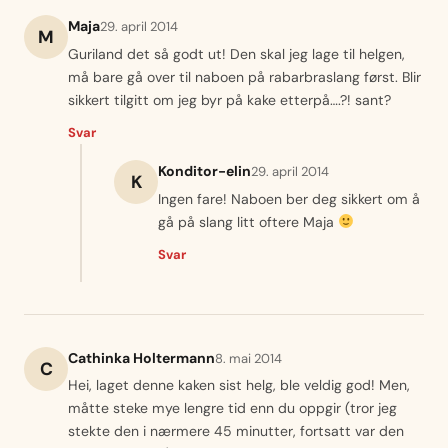
Maja
29. april 2014
M
Guriland det så godt ut! Den skal jeg lage til helgen,
må bare gå over til naboen på rabarbraslang først. Blir
sikkert tilgitt om jeg byr på kake etterpå….?! sant?
Svar
Konditor-elin
29. april 2014
K
Ingen fare! Naboen ber deg sikkert om å
gå på slang litt oftere Maja
Svar
Cathinka Holtermann
8. mai 2014
C
Hei, laget denne kaken sist helg, ble veldig god! Men,
måtte steke mye lengre tid enn du oppgir (tror jeg
stekte den i nærmere 45 minutter, fortsatt var den