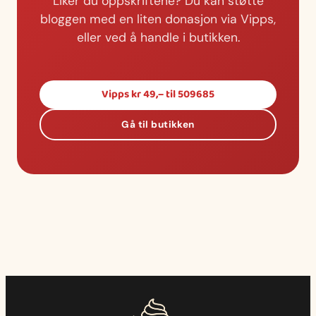
Liker du oppskriftene? Du kan støtte
bloggen med en liten donasjon via Vipps,
eller ved å handle i butikken.
Vipps kr 49,– til 509685
Gå til butikken