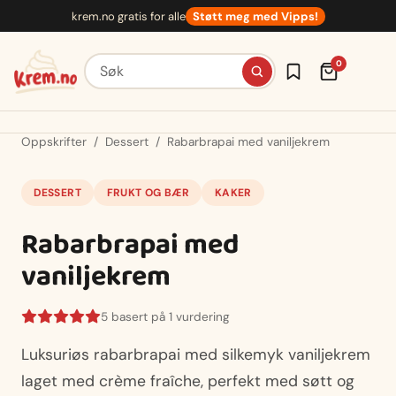
Hopp
krem.no gratis for alle
Støtt meg med Vipps!
til
innhold
Søk etter oppskrifter
0
Oppskrifter
/
Dessert
/
Rabarbrapai med vaniljekrem
DESSERT
FRUKT OG BÆR
KAKER
Rabarbrapai med
vaniljekrem
5 basert på 1 vurdering
Luksuriøs rabarbrapai med silkemyk vaniljekrem
laget med crème fraîche, perfekt med søtt og