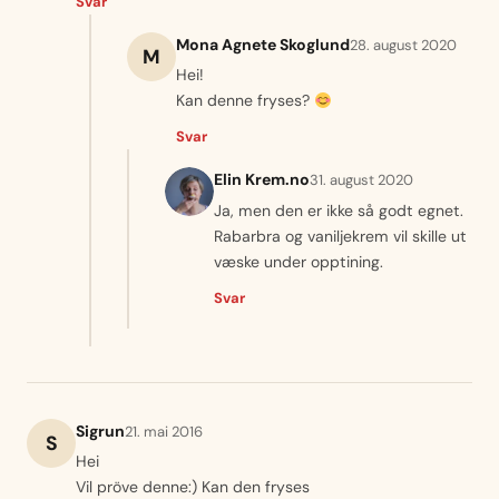
Svar
Mona Agnete Skoglund
28. august 2020
M
Hei!
Kan denne fryses?
Svar
Elin Krem.no
31. august 2020
Ja, men den er ikke så godt egnet.
Rabarbra og vaniljekrem vil skille ut
væske under opptining.
Svar
Sigrun
21. mai 2016
S
Hei
Vil pröve denne:) Kan den fryses