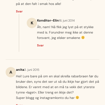
på at den falt i smak hos alle!
Svar
Konditor-Elin
16. juni 2014
K
Åh, nam! Nå fikk jeg lyst på et stykke
med is. Forundrer meg ikke at denne
forsvant, jeg elsker smakene
Svar
anita
3. juni 2015
A
Hei! Lure bare på om en skal skrella rabarbraen før du
bruker den, syns det ser ut så du ikkje har gjort det på
bildene. Er vannt med at en må ta vekk det yterste
tynne «laget». Eller treng en ikkje det?
Super blogg og instagramkonto du har