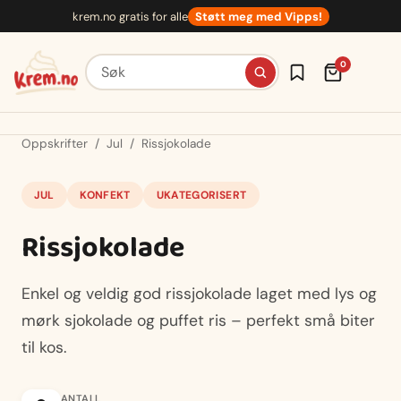
Hopp
krem.no gratis for alle
Støtt meg med Vipps!
til
innhold
Søk etter oppskrifter
0
Oppskrifter
/
Jul
/
Rissjokolade
JUL
KONFEKT
UKATEGORISERT
Rissjokolade
Enkel og veldig god rissjokolade laget med lys og
mørk sjokolade og puffet ris – perfekt små biter
til kos.
ANTALL