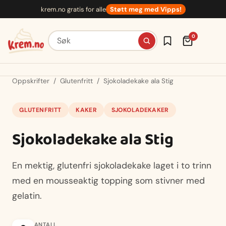
Hopp
krem.no gratis for alle
Støtt meg med Vipps!
til
innhold
Søk etter oppskrifter
0
Oppskrifter
/
Glutenfritt
/
Sjokoladekake ala Stig
GLUTENFRITT
KAKER
SJOKOLADEKAKER
Sjokoladekake ala Stig
En mektig, glutenfri sjokoladekake laget i to trinn
med en mousseaktig topping som stivner med
gelatin.
ANTALL