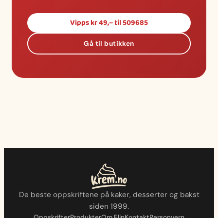
Vipps kr 49,– til 509685
Gå til butikken
De beste oppskriftene på kaker, desserter og bakst
siden 1999.
Oppskrifter
Produkter
Om Elin
Kontakt
Personvern