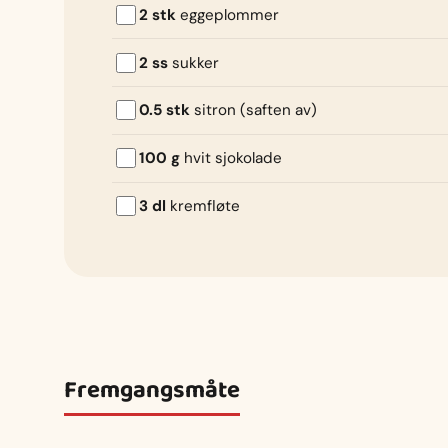
2 stk
eggeplommer
2 ss
sukker
0.5 stk
sitron (saften av)
100 g
hvit sjokolade
3 dl
kremfløte
Fremgangsmåte