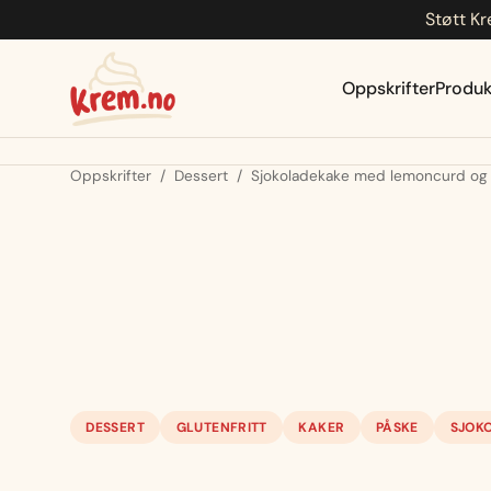
Støtt Kr
Hopp
til
innhold
Oppskrifter
Produk
Oppskrifter
/
Dessert
/
Sjokoladekake med lemoncurd og hv
DESSERT
GLUTENFRITT
KAKER
PÅSKE
SJOK