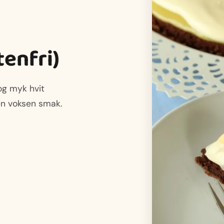
enfri)
og myk hvit
en voksen smak.