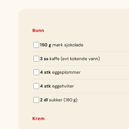
Bunn
150 g
mørk sjokolade
3 ss
kaffe (evt kokende vann)
4 stk
eggeplommer
4 stk
eggehviter
2 dl
sukker (180 g)
Krem