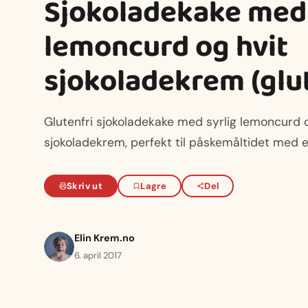
Sjokoladekake med
lemoncurd og hvit
sjokoladekrem (glut
Glutenfri sjokoladekake med syrlig lemoncurd 
sjokoladekrem, perfekt til påskemåltidet med 
Skriv ut
Lagre
Del
Elin Krem.no
6. april 2017