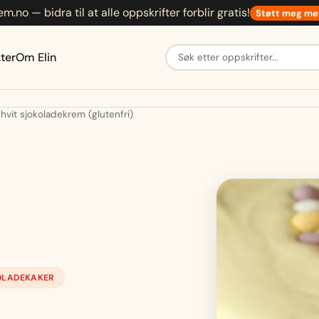
em.no — bidra til at alle oppskrifter forblir gratis!
Støtt meg me
Søk etter oppskrifter
ter
Om Elin
it sjokoladekrem (glutenfri)
OLADEKAKER