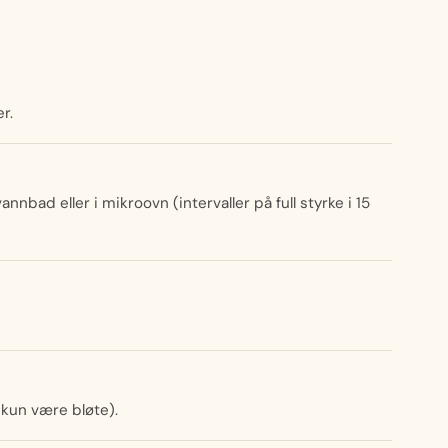
r.
nbad eller i mikroovn (intervaller på full styrke i 15
 kun være bløte).