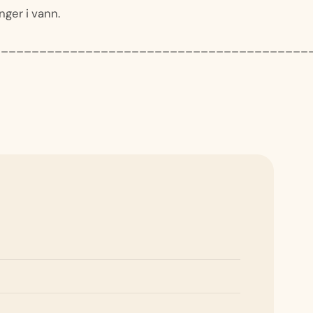
nger i vann.
_________________________________________