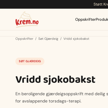
Støtt Kr
Hopp
til
innhold
Oppskrifter
Produk
Oppskrifter
/
Søt Gjærdeig
/
Vridd sjokobakst
SØT GJÆRDEIG
Vridd sjokobakst
En beroligende gjærdeigsoppskrift med deilig sj
for avslappende torsdags-terapi.