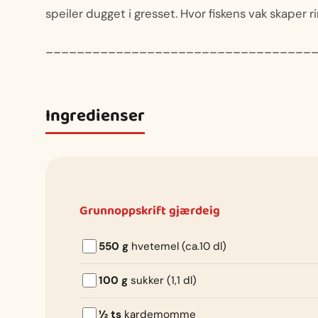
speiler dugget i gresset. Hvor fiskens vak skaper ri
__________________________________
Ingredienser
Grunnoppskrift gjærdeig
550 g
hvetemel (ca.10 dl)
100 g
sukker (1,1 dl)
½ ts
kardemomme