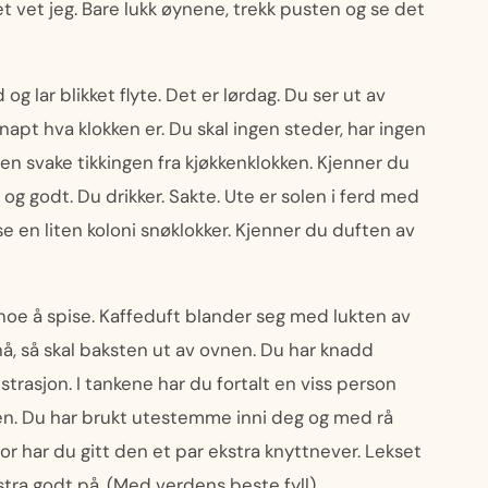
det vet jeg. Bare lukk øynene, trekk pusten og se det
g lar blikket flyte. Det er lørdag. Du ser ut av
apt hva klokken er. Du skal ingen steder, har ingen
 den svake tikkingen fra kjøkkenklokken. Kjenner du
g godt. Du drikker. Sakte. Ute er solen i ferd med
e en liten koloni snøklokker. Kjenner du duften av
noe å spise. Kaffeduft blander seg med lukten av
 nå, så skal baksten ut av ovnen. Du har knadd
trasjon. I tankene har du fortalt en viss person
efen. Du har brukt utestemme inni deg og med rå
lvor har du gitt den et par ekstra knyttnever. Lekset
tra godt på. (Med verdens beste fyll)