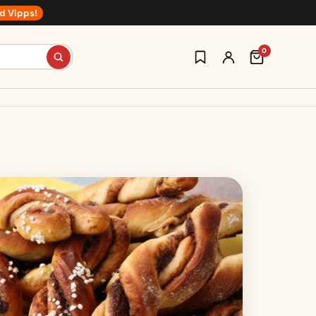
d Vipps!
0