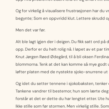
Og for virkelig å visualisere frustrasjonen har du
begynte; Som en oppvridd klut. Lettere skrudd o
Men det var før.
Alt ble lagt igjen der i deigen. Du fikk satt ord p
opp. Derfor er du helt rolig nå. I løpet av et par 
Knut Jørgen Røed Ødegård, til å bli oksen Ferdin
blommorna. Tenk at det kan komme så mye godt ut
løfter platen med de nystekte sjoko-snurrene ut
Og idet du setter tennene i sjokobaksten, tenker
Tankene vandrer til bestemor, hun som lærte deg 
forstår at det er dette du har lengtet etter. Ute h
Ikke stille som før stormen. Men virkelig stille. S