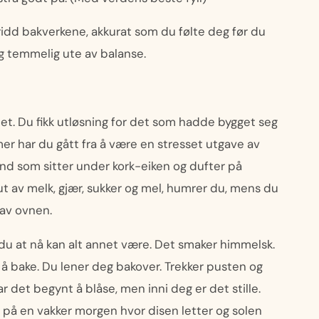
 vridd bakverkene, akkurat som du følte deg før du
g temmelig ute av balanse.
å det. Du fikk utløsning for det som hadde bygget seg
timer har du gått fra å være en stresset utgave av
and som sitter under kork-eiken og dufter på
 av melk, gjær, sukker og mel, humrer du, mens du
 av ovnen.
 du at nå kan alt annet være. Det smaker himmelsk.
å bake. Du lener deg bakover. Trekker pusten og
ar det begynt å blåse, men inni deg er det stille.
om på en vakker morgen hvor disen letter og solen