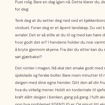
Pust rolig. Bare en dag igjen nå. Dette klarer du, 
for deg:
Tenk deg at du setter deg ned ved et kjøkkenbord o
vinduet. Foran deg er et åpent landskap. Du vet kn
avtaler. Det er så stille at du til og med kan høre
hvor godt det er? I hendene holder du noe varmt o
å bryte gjennom skyene. Fra der du sitter kan du s
søt gjærbakst?
Det romler i magen. Nå skal det smake godt med 
sjokolade og ferske boller. Bare noen minutter til
deigen med dine egne hender. Gitt den all din frus
hva du virkelig mener. Holdt en tordentale til sj
kraft slått deigen i benken, gang på gang. I fullt a
opp hva problemet EGENTLIG er. Og smurt litt eks