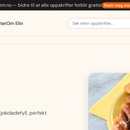
em.no — bidra til at alle oppskrifter forblir gratis!
Støtt meg me
Søk etter oppskrifter
ter
Om Elin
okoladefyll, perfekt