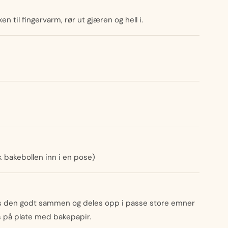
n til fingervarm, rør ut gjæren og hell i.
kk bakebollen inn i en pose)
nas den godt sammen og deles opp i passe store emner
es på plate med bakepapir.