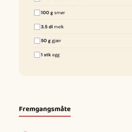
100 g
smør
3.5 dl
melk
50 g
gjær
1 stk
egg
Fremgangsmåte