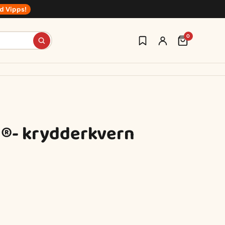
d Vipps!
0
®- krydderkvern