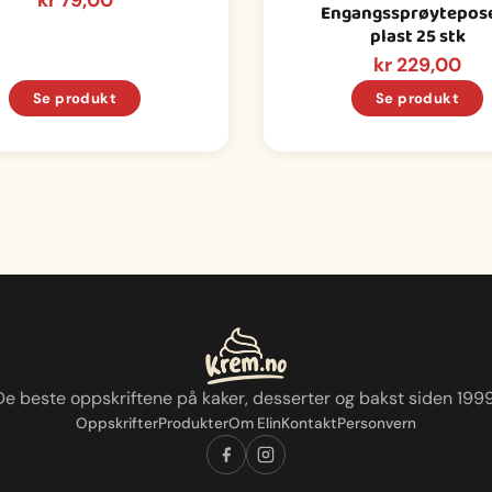
kr
79,00
Engangssprøytepose
plast 25 stk
kr
229,00
Se produkt
Se produkt
De beste oppskriftene på kaker, desserter og bakst siden 1999
Oppskrifter
Produkter
Om Elin
Kontakt
Personvern