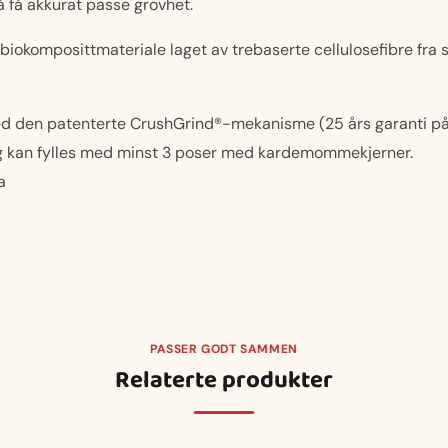
å få akkurat passe grovhet.
biokomposittmateriale laget av trebaserte cellulosefibre fra s
d den patenterte CrushGrind®-mekanisme (25 års garanti på
g kan fylles med minst 3 poser med kardemommekjerner.
a
PASSER GODT SAMMEN
Relaterte produkter