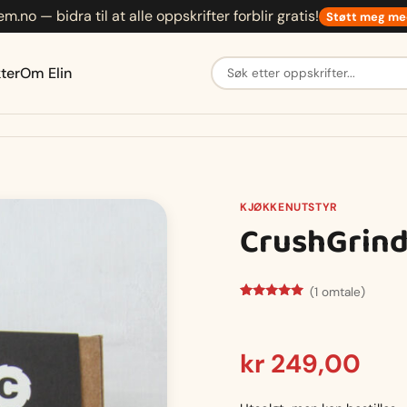
em.no — bidra til at alle oppskrifter forblir gratis!
Støtt meg me
Søk etter oppskrifter
ter
Om Elin
KJØKKENUTSTYR
CrushGrind
(
1
omtale)
Vurdert
2
5.00
av 5
basert på
kundevurderinger
kr
249,00