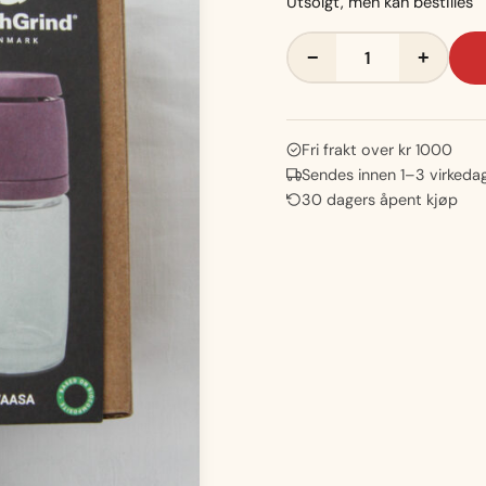
Utsolgt, men kan bestilles
CrushGrind®-
−
+
krydderkvern
antall
Fri frakt over kr 1000
Sendes innen 1–3 virkeda
30 dagers åpent kjøp