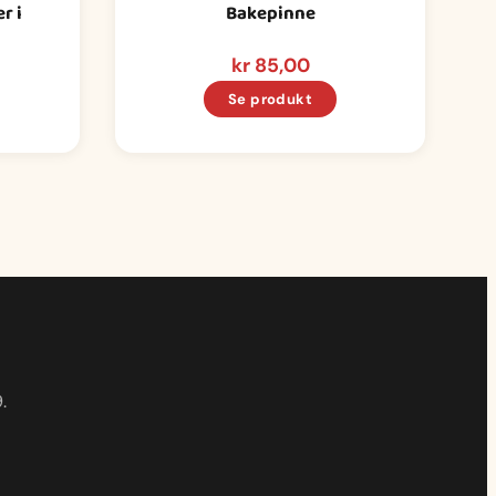
r i
Bakepinne
kr
85,00
Se produkt
.