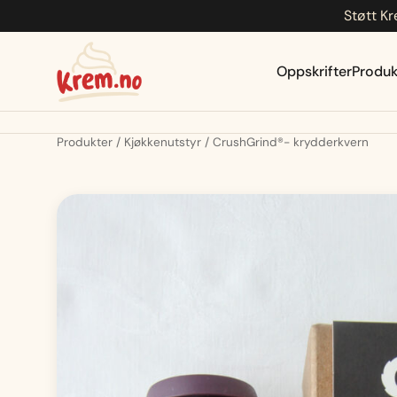
Støtt Kr
Hopp
til
innhold
Oppskrifter
Produk
Produkter
Kjøkkenutstyr
CrushGrind®- krydderkvern