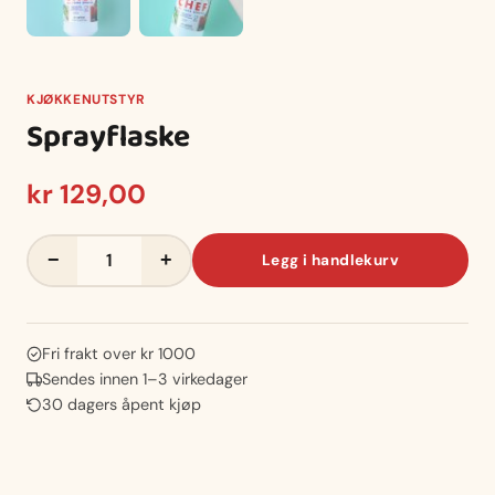
KJØKKENUTSTYR
Sprayflaske
kr
129,00
Sprayflaske
−
+
Legg i handlekurv
antall
Fri frakt over kr 1000
Sendes innen 1–3 virkedager
30 dagers åpent kjøp