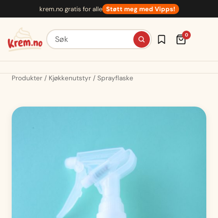
Hopp
krem.no gratis for alle
Støtt meg med Vipps!
til
innhold
Søk etter oppskrifter
0
Produkter
Kjøkkenutstyr
Sprayflaske