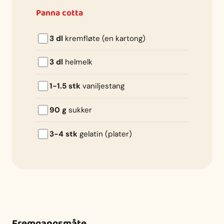
Panna cotta
3 dl
kremfløte (en kartong)
3 dl
helmelk
1-1.5 stk
vaniljestang
90 g
sukker
3-4 stk
gelatin (plater)
Fremgangsmåte