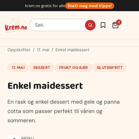
Hopp
krem.no gratis for alle
Støtt meg med Vipps!
til
innhold
Søk etter oppskrifter
0
Oppskrifter
/
17. mai
/
Enkel maidessert
17. MAI
DESSERT
FRUKT OG BÆR
GLUTENFRITT
Enkel maidessert
En rask og enkel dessert med gele og panna
cotta som passer perfekt til våren og
sommeren.
ANTALL